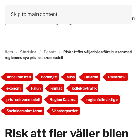
Vår
Skip to main content
Om
Läs våra
Engagera
Kontakta
Debatt
Valprogram
politik
oss
tidningar!
dig!
oss
Hem
Startsida
Debatt
Risk att fler väljer bilen före bussen med
regionens nya pris- och zonmodell
Abbe Ronsten
Borlänge
buss
Dalarna
Dalatrafik
ekonomi
Falun
Klimat
kollektivtrafik
pris- och zonmodell
Region Dalarna
regionfullmäktige
Socialdemokraterna
Vänsterpartiet
Risk att fler väljer bilen