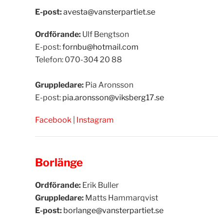
E-post:
avesta@vansterpartiet.se
Ordförande:
Ulf Bengtson
E-post:
fornbu@hotmail.com
Telefon:
070-304 20 88
Gruppledare:
Pia Aronsson
E-post:
pia.aronsson@viksberg17.se
Facebook
|
Instagram
Borlänge
Ordförande:
Erik Buller
Gruppledare:
Matts Hammarqvist
E-post:
borlange@vansterpartiet.se