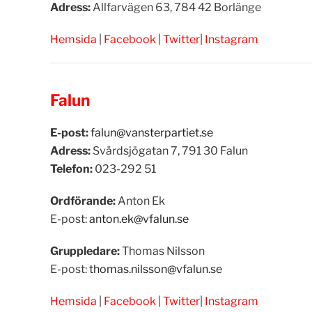
Adress:
Allfarvägen 63, 784 42 Borlänge
Hemsida
|
Facebook
|
Twitter
|
Instagram
Falun
E-post:
falun@vansterpartiet.se
Adress:
Svärdsjögatan 7, 791 30 Falun
Telefon:
023-292 51
Ordförande:
Anton Ek
E-post:
anton.ek@vfalun.se
Gruppledare:
Thomas Nilsson
E-post:
thomas.nilsson@vfalun.se
Hemsida
|
Facebook
|
Twitter
|
Instagram