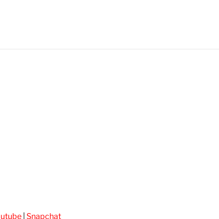
utube
|
Snapchat