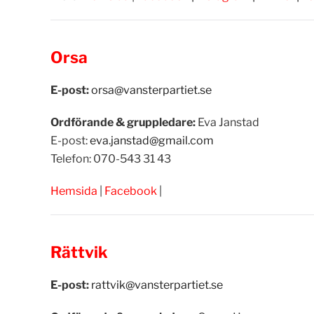
Orsa
E-post:
orsa@vansterpartiet.se
Ordförande & gruppledare:
Eva Janstad
E-post:
eva.janstad@gmail.com
Telefon:
070-543 31 43
Hemsida
|
Facebook
|
Rättvik
E-post:
rattvik@vansterpartiet.se