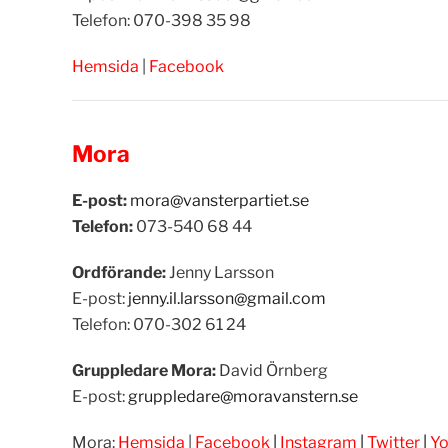
Telefon: 070-398 35 98
Hemsida
|
Facebook
Mora
E-post:
mora@vansterpartiet.se
Telefon:
073-540 68 44
Ordförande:
Jenny Larsson
E-post:
jenny.il.larsson@gmail.com
Telefon:
070-302 61 24
Gruppledare Mora:
David Örnberg
E-post:
gruppledare@moravanstern.se
Mora:
Hemsida
|
Facebook
|
Instagram
|
Twitter
|
Yo