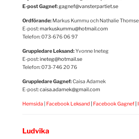
E-post Gagnef:
gagnef@vansterpartiet.se
Ordförande:
Markus Kummu och Nathalie Thomse
E-post:
markuskummu@hotmail.com
Telefon:
073-676 06 97
Gruppledare Leksand:
Yvonne Ineteg
E-post:
ineteg@hotmail.se
Telefon: 073-746 20 76
Gruppledare Gagnef:
Caisa Adamek
E-post:
caisa.adamek@gmail.com
Hemsida
|
Facebook Leksand
|
Facebook Gagnef
|
Ludvika