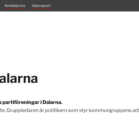
Kontakta oss
Valprogram
Dalarna
s partiföreningar i Dalarna.
ete. Gruppledaren är politikern som styr kommungruppens ar