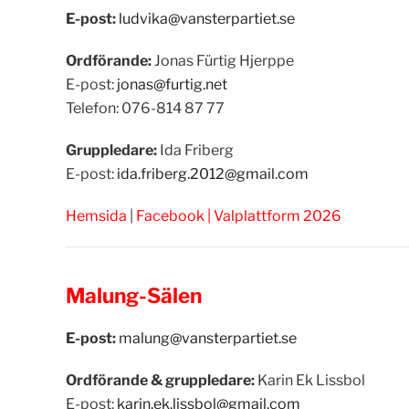
E-post:
ludvika@vansterpartiet.se
Ordförande:
Jonas Fürtig Hjerppe
E-post:
jonas@furtig.net
Telefon:
076-814 87 77
Gruppledare:
Ida Friberg
E-post:
ida.friberg.2012@gmail.com
Hemsida
|
Facebook
|
Valplattform 2026
Malung-Sälen
E-post:
malung@vansterpartiet.se
Ordförande & gruppledare:
Karin Ek Lissbol
E-post:
karin.ek.lissbol@gmail.com