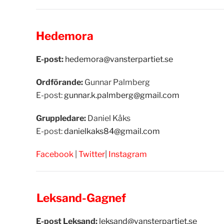
Hedemora
E-post:
hedemora@vansterpartiet.se
Ordförande:
Gunnar Palmberg
E-post:
gunnar.k.palmberg@gmail.com
Gruppledare:
Daniel Kåks
E-post:
danielkaks84@gmail.com
Facebook
|
Twitter
|
Instagram
Leksand-Gagnef
E-post Leksand:
leksand@vansterpartiet.se