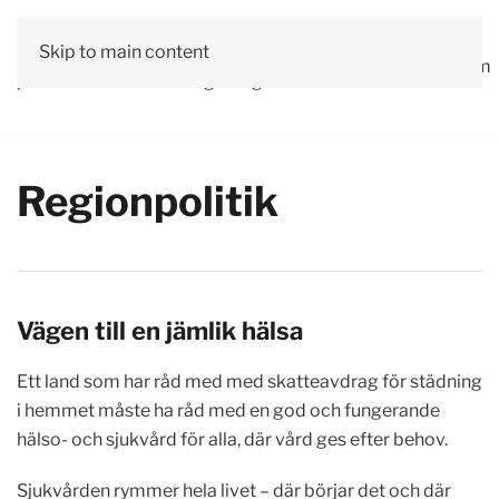
Vår
Skip to main content
Om
Läs våra
Engagera
Kontakta
Debatt
Valprogram
politik
oss
tidningar!
dig!
oss
Regionpolitik
Vägen till en jämlik hälsa
Ett land som har råd med med skatteavdrag för städning
i hemmet måste ha råd med en god och fungerande
hälso- och sjukvård för alla, där vård ges efter behov.
Sjukvården rymmer hela livet – där börjar det och där