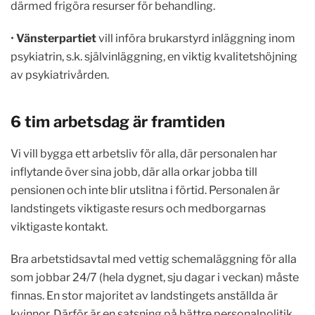
därmed frigöra resurser för behandling.
•
Vänsterpartiet
vill införa brukarstyrd inläggning inom
psykiatrin, s.k. självinläggning, en viktig kvalitetshöjning
av psykiatrivården.
6 tim arbetsdag är framtiden
Vi vill bygga ett arbetsliv för alla, där personalen har
inflytande över sina jobb, där alla orkar jobba till
pensionen och inte blir utslitna i förtid. Personalen är
landstingets viktigaste resurs och medborgarnas
viktigaste kontakt.
Bra arbetstidsavtal med vettig schemaläggning för alla
som jobbar 24/7 (hela dygnet, sju dagar i veckan) måste
finnas. En stor majoritet av landstingets anställda är
kvinnor. Därför är en satsning på bättre personalpolitik