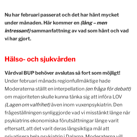
Nu har februari passerat och det har hänt mycket
under månaden. Här kommer en
(lång – men
intressant)
sammanfattning av vad som hänt och vad
vi har gjort.
Hälso- och sjukvården
Vårdval BUP behöver avslutas så fort som möjligt!
Under februari månads regionfullmäktige hade
Moderaterna ställt en interpellation
(en fråga för debatt)
om majoriteten skulle kunna tänka sig att införa LOV
(Lagen om valfrihet)
även inom vuxenpsykiatrin. Den
frågeställningen synliggjorde vad vi misstänkt länge när
psykiatrins ekonomiska förutsättningar länge varit
eftersatt, att det varit deras långsiktiga mål att
privatisera hela psykiatrin i Dalarna. Moderaterna vill