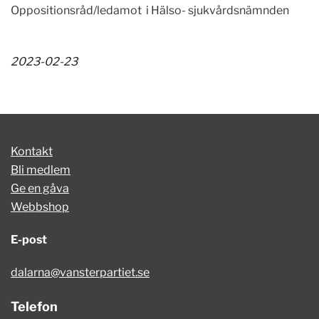
Oppositionsråd/l
edamot i
Hälso- sjukvårdsnämnden
2023-02-23
Kontakt
Bli medlem
Ge en gåva
Webbshop
E-post
dalarna@vansterpartiet.se
Telefon