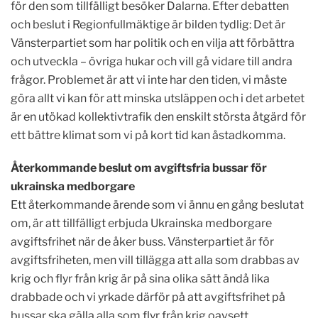
för den som tillfälligt besöker Dalarna. Efter debatten
och beslut i Regionfullmäktige är bilden tydlig: Det är
Vänsterpartiet som har politik och en vilja att förbättra
och utveckla – övriga hukar och vill gå vidare till andra
frågor. Problemet är att vi inte har den tiden, vi måste
göra allt vi kan för att minska utsläppen och i det arbetet
är en utökad kollektivtrafik den enskilt största åtgärd för
ett bättre klimat som vi på kort tid kan åstadkomma.
Återkommande beslut om avgiftsfria bussar för
ukrainska medborgare
Ett återkommande ärende som vi ännu en gång beslutat
om, är att tillfälligt erbjuda Ukrainska medborgare
avgiftsfrihet när de åker buss. Vänsterpartiet är för
avgiftsfriheten, men vill tillägga att alla som drabbas av
krig och flyr från krig är på sina olika sätt ändå lika
drabbade och vi yrkade därför på att avgiftsfrihet på
bussar ska gälla alla som flyr från krig oavsett