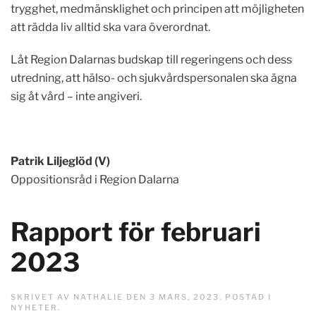
trygghet, medmänsklighet och principen att möjligheten
att rädda liv alltid ska vara överordnat.
Låt Region Dalarnas budskap till regeringens och dess
utredning, att hälso- och sjukvårdspersonalen ska ägna
sig åt vård – inte angiveri.
Patrik Liljeglöd (V)
Oppositionsråd i Region Dalarna
Rapport för februari
2023
SKRIVET AV
NATHALIE
DEN
3 MARS, 2023
. POSTAD I
NYHETER
.