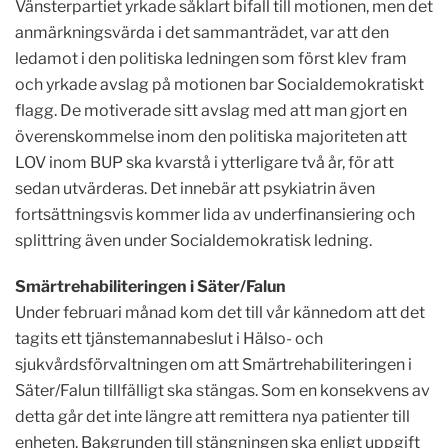
Vänsterpartiet yrkade såklart bifall till motionen, men det
anmärkningsvärda i det sammanträdet, var att den
ledamot i den politiska ledningen som först klev fram
och yrkade avslag på motionen bar Socialdemokratiskt
flagg. De motiverade sitt avslag med att man gjort en
överenskommelse inom den politiska majoriteten att
LOV inom BUP ska kvarstå i ytterligare två år, för att
sedan utvärderas. Det innebär att psykiatrin även
fortsättningsvis kommer lida av underfinansiering och
splittring även under Socialdemokratisk ledning.
Smärtrehabiliteringen i Säter/Falun
Under februari månad kom det till vår kännedom att det
tagits ett tjänstemannabeslut i Hälso- och
sjukvårdsförvaltningen om att Smärtrehabiliteringen i
Säter/Falun tillfälligt ska stängas. Som en konsekvens av
detta går det inte längre att remittera nya patienter till
enheten. Bakgrunden till stängningen ska enligt uppgift