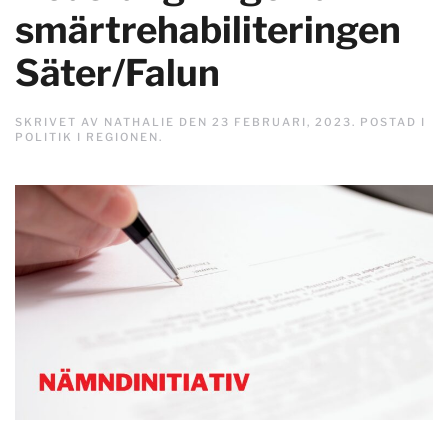
smärtrehabiliteringen
Säter/Falun
SKRIVET AV
NATHALIE
DEN
23 FEBRUARI, 2023
. POSTAD I
POLITIK I REGIONEN
.