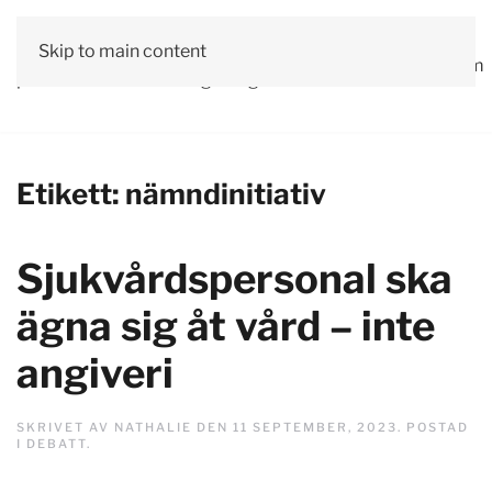
Vår
Skip to main content
Om
Läs våra
Engagera
Kontakta
Debatt
Valprogram
politik
oss
tidningar!
dig!
oss
Etikett:
nämndinitiativ
Sjukvårdspersonal ska
ägna sig åt vård – inte
angiveri
SKRIVET AV
NATHALIE
DEN
11 SEPTEMBER, 2023
. POSTAD
I
DEBATT
.