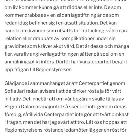
om liv kommer kunna gå att räddas eller inte. De som
kommer drabbas av en sådan lagstiftning är de som
redan idag befinner sig i en utsatt situation. Det kan
handla om kvinnor som utsatts för trafficking, våld i nära
relation eller drabbats av komplikationer under sin
graviditet som kräver akut vård. Det är dessa och många
fler, vars liv angiverilagstiftningen sätter på spel om en
anmälningsplikt införs. Därför har Vänsterpartiet begärt
upp frågan till Regionstyrelsen.
Glädjande i sammanhanget är att Centerpartiet genom
Sofia Jarl redan aviserat att de tänker rösta ja för vårt
initiativ. Det innebär att om vår begäran skulle fällas av
Region Dalarnas majoritet så sker det inte genom deras
försorg, såtillvida Centerpartiet inte gör ett tvärt omkast
i frågan, men det har jag svårt att tro. Låt oss hoppas att
Regionstyrelsens röstande ledamöter lägger en röst för