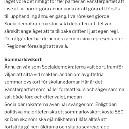
läget vore det rimligt för fler partier än Vänsterpartiet att
inse att vi borde göra annorlunda än att göra ett försök
till upphandling ännu en gång. I valrörelsen gjorde
Socialdemokraterna stor sak i debatten att det var
särskilt angeläget att ta tillbaka driften i just egen regi.
Den åtgärden har de numera genom sina representanter
i Regionen föreslagit att avslå.
Sommarlovskort
Ännu en väg som Socialdemokraterna valt bort, framför
viljan att sitta vid makten, är den om avgiftsfria
sommarlovskort för skolungdomar. Här är det
Vänsterpartiet som håller fortsatt kurs och säger samma
sak både före och efter valet, medan
Socialdemokraterna även här svänger om. Enligt den
politiska majoriteten ska ett sommarlovskort kosta 550
kr. Den ekonomiska ojämlikheten tillåts alltså att
fortsätta gå ner i åldrarna och skapa segregerade