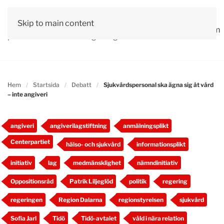
Vår
Skip to main content
Om
Läs våra
Engagera
Kontakta
Debatt
Valprogram
politik
oss
tidningar!
dig!
oss
Hem
Startsida
Debatt
Sjukvårdspersonal ska ägna sig åt vård
– inte angiveri
angiveri
angiverilagstiftning
anmälningsplikt
Centerpartiet
hälso- och sjukvård
informationsplikt
initiativ
lag
medmänsklighet
nämndinitiativ
Oppositionsråd
Patrik Liljeglöd
politik
regering
regeringen
Region Dalarna
regionstyrelsen
sjukvård
Sofia Jarl
Tidö
Tidö-avtalet
våld i nära relation