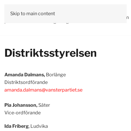
Vår
Skip to main content
Om
Läs våra
Engagera
Kontakta
Debatt
Valprogram
politik
oss
tidningar!
dig!
oss
Distriktsstyrelsen
Amanda Dalmans,
Borlänge
Distriktsordförande
amanda.dalmans@vansterpartiet.se
Pia Johansson,
Säter
Vice-ordförande
Ida Friberg
, Ludvika