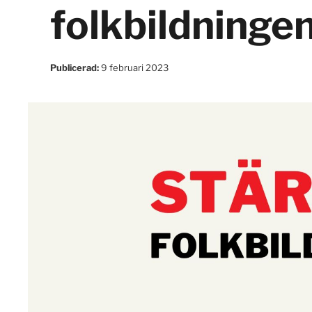
folkbildninge
Publicerad:
9 februari 2023