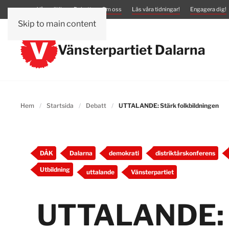
Vår politik
Debatt
Om oss
Läs våra tidningar!
Engagera dig!
Skip to main content
Vänsterpartiet Dalarna
Hem
Startsida
Debatt
UTTALANDE: Stärk folkbildningen
DÅK
Dalarna
demokrati
distriktårskonferens
Utbildning
uttalande
Vänsterpartiet
UTTALANDE: 