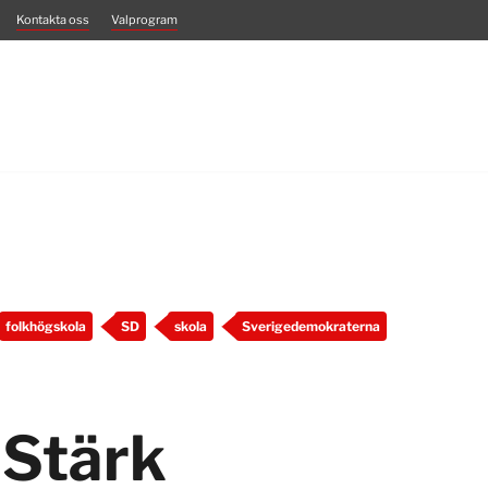
Kontakta oss
Valprogram
folkhögskola
SD
skola
Sverigedemokraterna
Stärk