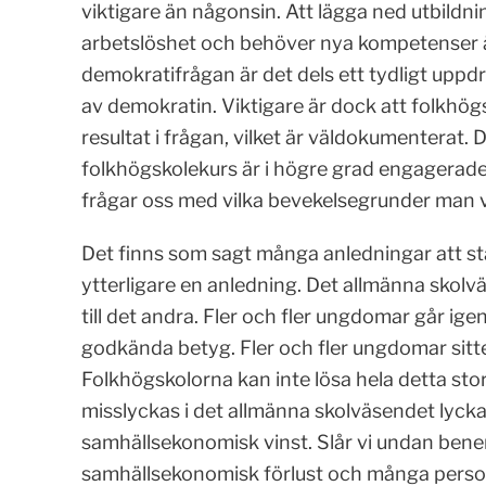
viktigare än någonsin. Att lägga ned utbildning
arbetslöshet och behöver nya kompetenser är 
demokratifrågan är det dels ett tydligt uppdr
av demokratin. Viktigare är dock att folkhög
resultat i frågan, vilket är väldokumenterat
folkhögskolekurs är i högre grad engagerade i
frågar oss med vilka bevekelsegrunder man v
Det finns som sagt många anledningar att stärka
ytterligare en anledning. Det allmänna skolv
till det andra. Fler och fler ungdomar går 
godkända betyg. Fler och fler ungdomar sitte
Folkhögskolorna kan inte lösa hela detta sto
misslyckas i det allmänna skolväsendet lycka
samhällsekonomisk vinst. Slår vi undan benen
samhällsekonomisk förlust och många person