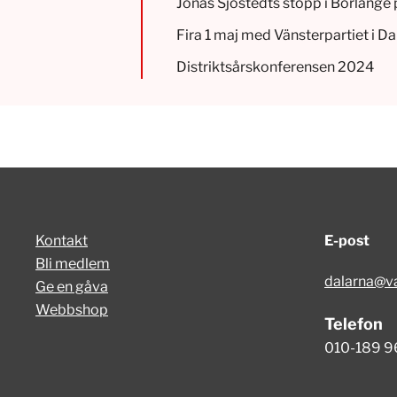
Jonas Sjöstedts stopp i Borlänge 
Fira 1 maj med Vänsterpartiet i Da
Distriktsårskonferensen 2024
Kontakt
E-post
Bli medlem
dalarna@va
Ge en gåva
Webbshop
Telefon
010-189 9