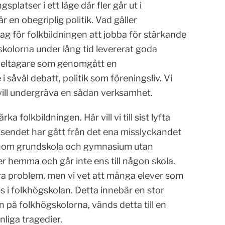
splatser i ett läge där fler går ut i
en obegriplig politik. Vad gäller
ag för folkbildningen att jobba för stärkande
skolorna under lång tid levererat goda
. Deltagare som genomgått en
 såväl debatt, politik som föreningsliv. Vi
ill undergräva en sådan verksamhet.
 folkbildningen. Här vill vi till sist lyfta
äsendet har gått från det ena misslyckandet
igenom grundskola och gymnasium utan
r hemma och går inte ens till någon skola.
ra problem, men vi vet att många elever som
s i folkhögskolan. Detta innebär en stor
 på folkhögskolorna, vänds detta till en
liga tragedier.