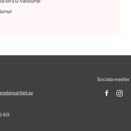
på sin EU-valsturné
larna!
Sociala medier
nsterpartiet.se
6 60