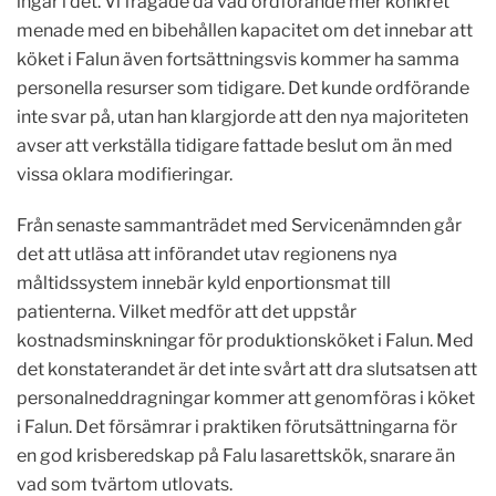
ingår i det. Vi frågade då vad ordförande mer konkret
menade med en bibehållen kapacitet om det innebar att
köket i Falun även fortsättningsvis kommer ha samma
personella resurser som tidigare. Det kunde ordförande
inte svar på, utan han klargjorde att den nya majoriteten
avser att verkställa tidigare fattade beslut om än med
vissa oklara modifieringar.
Från senaste sammanträdet med Servicenämnden går
det att utläsa att införandet utav regionens nya
måltidssystem innebär kyld enportionsmat till
patienterna. Vilket medför att det uppstår
kostnadsminskningar för produktionsköket i Falun. Med
det konstaterandet är det inte svårt att dra slutsatsen att
personalneddragningar kommer att genomföras i köket
i Falun. Det försämrar i praktiken förutsättningarna för
en god krisberedskap på Falu lasarettskök, snarare än
vad som tvärtom utlovats.