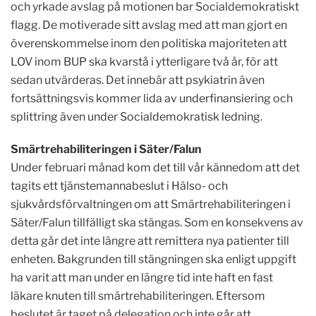
och yrkade avslag på motionen bar Socialdemokratiskt
flagg. De motiverade sitt avslag med att man gjort en
överenskommelse inom den politiska majoriteten att
LOV inom BUP ska kvarstå i ytterligare två år, för att
sedan utvärderas. Det innebär att psykiatrin även
fortsättningsvis kommer lida av underfinansiering och
splittring även under Socialdemokratisk ledning.
Smärtrehabiliteringen i Säter/Falun
Under februari månad kom det till vår kännedom att det
tagits ett tjänstemannabeslut i Hälso- och
sjukvårdsförvaltningen om att Smärtrehabiliteringen i
Säter/Falun tillfälligt ska stängas. Som en konsekvens av
detta går det inte längre att remittera nya patienter till
enheten. Bakgrunden till stängningen ska enligt uppgift
ha varit att man under en längre tid inte haft en fast
läkare knuten till smärtrehabiliteringen. Eftersom
beslutet är taget på delegation och inte går att