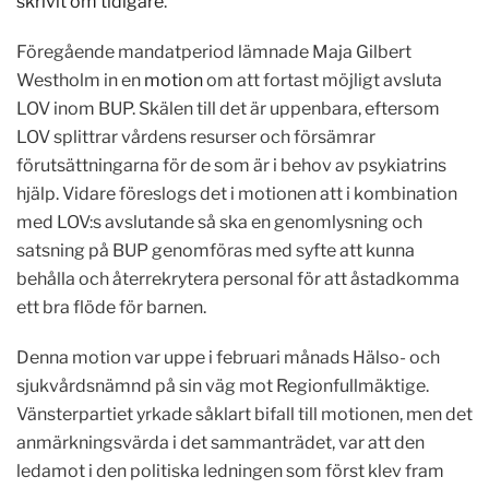
skrivit om tidigare
.
Föregående mandatperiod lämnade Maja Gilbert
Westholm in en
motion
om att fortast möjligt avsluta
LOV inom BUP. Skälen till det är uppenbara, eftersom
LOV splittrar vårdens resurser och försämrar
förutsättningarna för de som är i behov av psykiatrins
hjälp. Vidare föreslogs det i motionen att i kombination
med LOV:s avslutande så ska en genomlysning och
satsning på BUP genomföras med syfte att kunna
behålla och återrekrytera personal för att åstadkomma
ett bra flöde för barnen.
Denna motion var uppe i februari månads Hälso- och
sjukvårdsnämnd på sin väg mot Regionfullmäktige.
Vänsterpartiet yrkade såklart bifall till motionen, men det
anmärkningsvärda i det sammanträdet, var att den
ledamot i den politiska ledningen som först klev fram