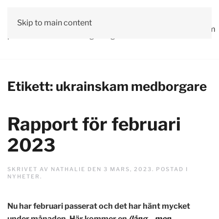
Vår
Skip to main content
Om
Läs våra
Engagera
Kontakta
Debatt
Valprogram
politik
oss
tidningar!
dig!
oss
Etikett:
ukrainskam medborgare
Rapport för februari
2023
SKRIVET AV
NATHALIE
DEN
3 MARS, 2023
. POSTAD I
NYHETER
.
Nu har februari passerat och det har hänt mycket
under månaden. Här kommer en
(lång – men