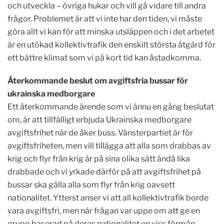
och utveckla – övriga hukar och vill gå vidare till andra
frågor. Problemet är att vi inte har den tiden, vi måste
göra allt vi kan för att minska utsläppen och i det arbetet
är en utökad kollektivtrafik den enskilt största åtgärd för
ett bättre klimat som vi på kort tid kan åstadkomma.
Återkommande beslut om avgiftsfria bussar för
ukrainska medborgare
Ett återkommande ärende som vi ännu en gång beslutat
om, är att tillfälligt erbjuda Ukrainska medborgare
avgiftsfrihet när de åker buss. Vänsterpartiet är för
avgiftsfriheten, men vill tillägga att alla som drabbas av
krig och flyr från krig är på sina olika sätt ändå lika
drabbade och vi yrkade därför på att avgiftsfrihet på
bussar ska gälla alla som flyr från krig oavsett
nationalitet. Ytterst anser vi att all kollektivtrafik borde
vara avgiftsfri, men när frågan var uppe om att ge en
grupp baserad på deras nationalitet en viss förmån,