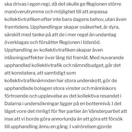
ska drivas i egen regi, då det skulle ge Regionen större
manöverutrymme och möjlighet till att anpassa
kollektivtrafiken efter inte bara dagens behov, utan även
framtidens. Upphandlingar skapar osäkerhet, är dyra,
särskilt med tanke på att de i mer regel än undantag
överklagas och försätter Regionen i tidsnöd.
Upphandling av kollektivtrafiken skapar även
inlåsningseffekter över lång tid framåt. Med nuvarande
upphandlad kollektivtrafik och nämndbudget, går det
att konstatera, att samtidigt som
kollektivtrafiknämnden har stora underskott, gör de
upphandlade bolagen stora vinster och människors
förtroende och upplevelse av det kollektiva resandet i
Dalarna i undersökningar ligger på en bottennivå. I det
läget vore det rimligt för fler partier än Vänsterpartiet att
inse att vi borde göra annorlunda än att göra ett försök
till upphandling ännu en gång. I valrörelsen gjorde