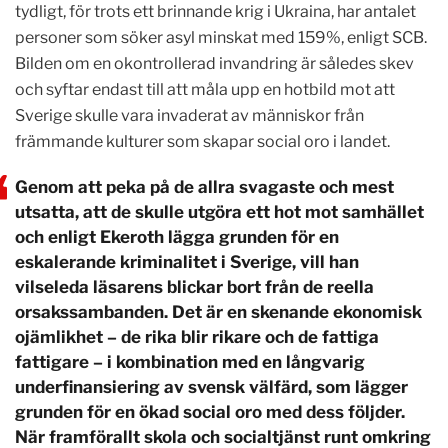
tydligt, för trots ett brinnande krig i Ukraina, har antalet
personer som söker asyl minskat med 159%, enligt SCB.
Bilden om en okontrollerad invandring är således skev
och syftar endast till att måla upp en hotbild mot att
Sverige skulle vara invaderat av människor från
främmande kulturer som skapar social oro i landet.
Genom att peka på de allra svagaste och mest
utsatta, att de skulle utgöra ett hot mot samhället
och enligt Ekeroth lägga grunden för en
eskalerande kriminalitet i Sverige, vill han
vilseleda läsarens blickar bort från de reella
orsakssambanden. Det är en skenande ekonomisk
ojämlikhet – de rika blir rikare och de fattiga
fattigare – i kombination med en långvarig
underfinansiering av svensk välfärd, som lägger
grunden för en ökad social oro med dess följder.
När framförallt skola och socialtjänst runt omkring