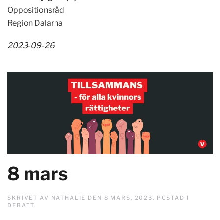
Oppositionsråd
Region Dalarna
2023-09-26
8 mars
SKRIVET AV
NATHALIE
DEN
8 MARS, 2023
. POSTAD I
DEBATT
.