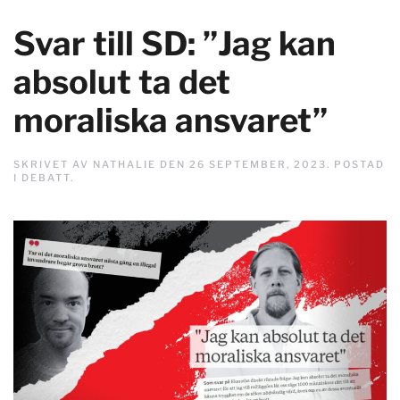
Svar till SD: ”Jag kan
absolut ta det
moraliska ansvaret”
SKRIVET AV
NATHALIE
DEN
26 SEPTEMBER, 2023
. POSTAD
I
DEBATT
.