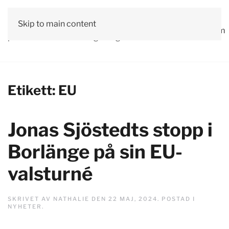
Vår
Skip to main content
Om
Läs våra
Engagera
Kontakta
Debatt
Valprogram
politik
oss
tidningar!
dig!
oss
Etikett:
EU
Jonas Sjöstedts stopp i
Borlänge på sin EU-
valsturné
SKRIVET AV
NATHALIE
DEN
22 MAJ, 2024
. POSTAD I
NYHETER
.