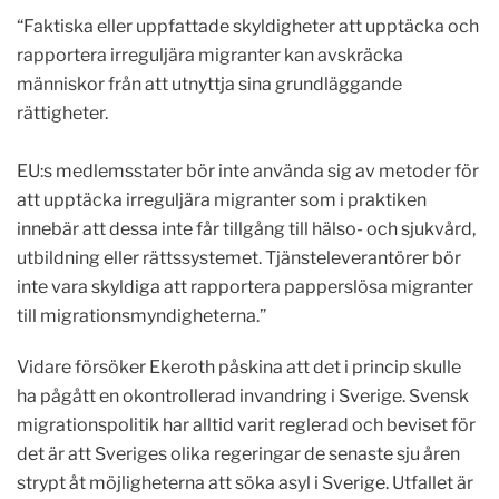
“Faktiska eller uppfattade skyldigheter att upptäcka och
rapportera irreguljära migranter kan avskräcka
människor från att utnyttja sina grundläggande
rättigheter.
EU:s medlemsstater bör inte använda sig av metoder för
att upptäcka irreguljära migranter som i praktiken
innebär att dessa inte får tillgång till hälso- och sjukvård,
utbildning eller rättssystemet. Tjänsteleverantörer bör
inte vara skyldiga att rapportera papperslösa migranter
till migrationsmyndigheterna.”
Vidare försöker Ekeroth påskina att det i princip skulle
ha pågått en okontrollerad invandring i Sverige. Svensk
migrationspolitik har alltid varit reglerad och beviset för
det är att Sveriges olika regeringar de senaste sju åren
strypt åt möjligheterna att söka asyl i Sverige. Utfallet är