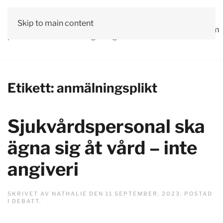
Vår
Skip to main content
Om
Läs våra
Engagera
Kontakta
Debatt
Valprogram
politik
oss
tidningar!
dig!
oss
Etikett:
anmälningsplikt
Sjukvårdspersonal ska
ägna sig åt vård – inte
angiveri
SKRIVET AV
NATHALIE
DEN
11 SEPTEMBER, 2023
. POSTAD
I
DEBATT
.