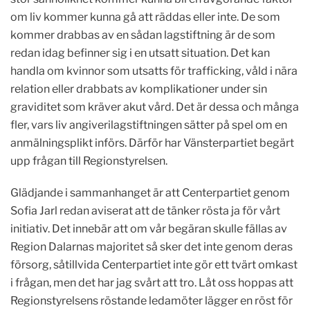
om liv kommer kunna gå att räddas eller inte. De som
kommer drabbas av en sådan lagstiftning är de som
redan idag befinner sig i en utsatt situation. Det kan
handla om kvinnor som utsatts för trafficking, våld i nära
relation eller drabbats av komplikationer under sin
graviditet som kräver akut vård. Det är dessa och många
fler, vars liv angiverilagstiftningen sätter på spel om en
anmälningsplikt införs. Därför har Vänsterpartiet begärt
upp frågan till Regionstyrelsen.
Glädjande i sammanhanget är att Centerpartiet genom
Sofia Jarl redan aviserat att de tänker rösta ja för vårt
initiativ. Det innebär att om vår begäran skulle fällas av
Region Dalarnas majoritet så sker det inte genom deras
försorg, såtillvida Centerpartiet inte gör ett tvärt omkast
i frågan, men det har jag svårt att tro. Låt oss hoppas att
Regionstyrelsens röstande ledamöter lägger en röst för