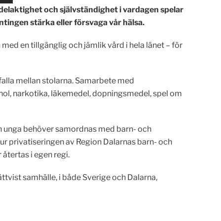
ll delaktighet och självständighet i vardagen spelar
ntingen stärka eller försvaga vår hälsa.
ed en tillgänglig och jämlik vård i hela länet – för
falla mellan stolarna. Samarbete med
hol, narkotika, läkemedel, dopningsmedel, spel om
och unga behöver samordnas med barn- och
ur privatiseringen av Region Dalarnas barn- och
återtas i egen regi.
ttvist samhälle, i både Sverige och Dalarna,