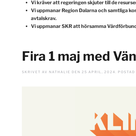
Vi kräver att regeringen skjuter till de resur
Vi uppmanar Region Dalarna och samtliga kom
avtalskrav.
Vi uppmanar SKR att hörsamma Vårdförbund
Fira 1 maj med Vän
SKRIVET AV
NATHALIE
DEN
25 APRIL, 2024
. POSTAD