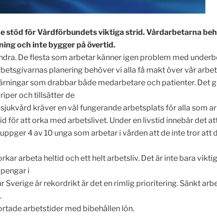
de stöd för Vårdförbundets viktiga strid. Vårdarbetarna be
nning och inte bygger på övertid.
s andra. De flesta som arbetar känner igen problem med unde
 arbetsgivarnas planering behöver vi alla få makt över vår arbets
skärningar som drabbar både medarbetare och patienter. Det g
riper och tillsätter de
sjukvård kräver en väl fungerande arbetsplats för alla som ar
tid för att orka med arbetslivet. Under en livstid innebär det a
ppger 4 av 10 unga som arbetar i vården att de inte tror att 
rkar arbeta heltid och ett helt arbetsliv. Det är inte bara vik
 pengar i
r Sverige är rekordrikt är det en rimlig prioritering. Sänkt ar
.
kortade arbetstider med bibehållen lön.