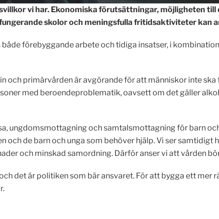
livsvillkor vi har. Ekonomiska förutsättningar, möjligheten ti
fungerande skolor och meningsfulla fritidsaktiviteter kan a
 både förebyggande arbete och tidiga insatser, i kombination m
 och primärvården är avgörande för att människor inte ska 
personer med beroendeproblematik, oavsett om det gäller alko
vhälsa, ungdomsmottagning och samtalsmottagning för barn 
 och de barn och unga som behöver hjälp. Vi ser samtidigt h
tnader och minskad samordning. Därför anser vi att vården bör 
ch det är politiken som bär ansvaret. För att bygga ett mer rä
r.