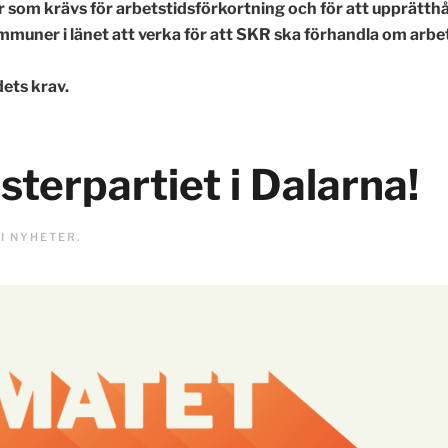
ser som krävs för arbetstidsförkortning och för att upprätthå
muner i länet att verka för att SKR ska förhandla om
arbe
ets krav.
sterpartiet i Dalarna!
 I
NYHETER
.