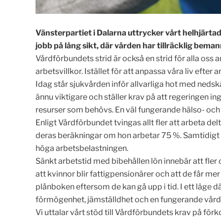
Vänsterpartiet i Dalarna uttrycker vårt helhjärta
jobb på lång sikt, där vården har tillräcklig bema
Vårdförbundets strid är också en strid för alla os
arbetsvillkor. Istället för att anpassa våra liv efter
Idag står sjukvården inför allvarliga hot med ned
ännu viktigare och ställer krav på att regeringen ing
resurser som behövs. En väl fungerande hälso- och 
Enligt Vårdförbundet tvingas allt fler att arbeta del
deras beräkningar om hon arbetar 75 %. Samtidigt u
höga arbetsbelastningen.
Sänkt arbetstid med bibehållen lön innebär att fler o
att kvinnor blir fattigpensionärer och att de får mer
plånboken eftersom de kan gå upp i tid. I ett läge dä
förmögenhet, jämställdhet och en fungerande vård
Vi uttalar vårt stöd till Vårdförbundets krav på för