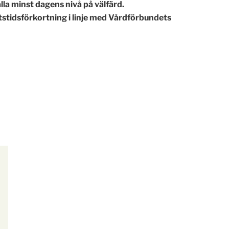
lla minst dagens nivå på välfärd.
tstidsförkortning i linje med Vårdförbundets