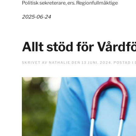
Politisk sekreterare, ers. Regionfullmäktige
2025-06-24
Allt stöd för Vårdf
SKRIVET AV
NATHALIE
DEN
13 JUNI, 2024
. POSTAD I