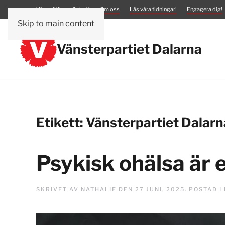
Vår politik
Debatt
Om oss
Läs våra tidningar!
Engagera dig!
Skip to main content
Vänsterpartiet Dalarna
Etikett:
Vänsterpartiet Dalarn
Psykisk ohälsa är e
SKRIVET AV
NATHALIE
DEN
27 JUNI, 2025
. POSTAD I