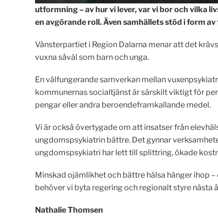
utformning – av hur vi lever, var vi bor och vilka 
en avgörande roll. Även samhällets stöd i form av 
Vänsterpartiet i Region Dalarna menar att det krävs
vuxna såväl som barn och unga.
En välfungerande samverkan mellan vuxenpsykiatrin
kommunernas socialtjänst är särskilt viktigt för 
pengar eller andra beroendeframkallande medel.
Vi är också övertygade om att insatser från ele
ungdomspsykiatrin bättre. Det gynnar verksamheten
ungdomspsykiatri har lett till splittring, ökade kos
Minskad ojämlikhet och bättre hälsa hänger ihop – o
behöver vi byta regering och regionalt styre nästa å
Nathalie Thomsen