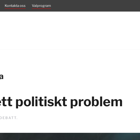
Kontakta oss
Valprogram
a
tt politiskt problem
DEBATT
.