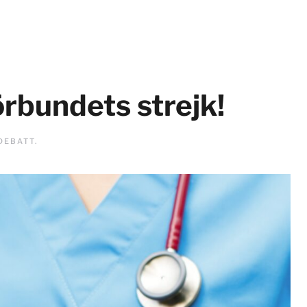
örbundets strejk!
DEBATT
.