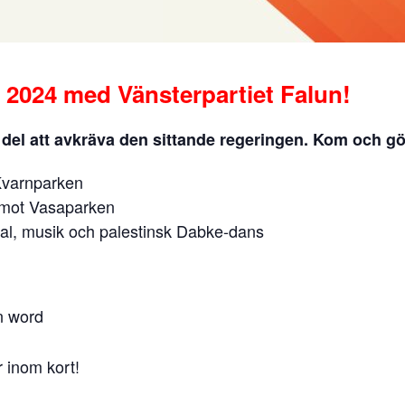
j 2024 med Vänsterpartiet Falun!
n del att avkräva den sittande regeringen. Kom och gö
Kvarnparken
 mot Vasaparken
al, musik och palestinsk Dabke-dans
n word
 inom kort!