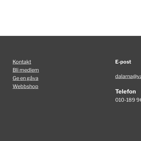
Kontakt
E-post
Bli medlem
dalarna@va
Ge en gåva
Webbshop
Telefon
010-189 9