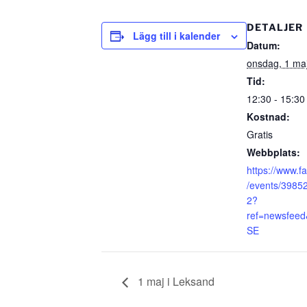
DETALJER
Lägg till i kalender
Datum:
onsdag, 1 ma
Tid:
12:30 - 15:30
Kostnad:
Gratis
Webbplats:
https://www.
/events/398
2?
ref=newsfeed
SE
1 maj i Leksand