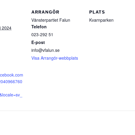
ARRANGÖR
PLATS
Vänsterpartiet Falun
Kvarnparken
Telefon
j 2024
023-292 51
E-post
info@vfalun.se
Visa Arrangör-webbplats
facebook.com
52040966760
&locale=sv_