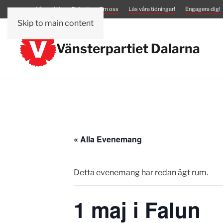
Vår politik
Debatt
Om oss
Läs våra tidningar!
Engagera dig!
Skip to main content
Vänsterpartiet Dalarna
« Alla Evenemang
Detta evenemang har redan ägt rum.
1 maj i Falun