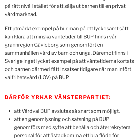
på rätt nivå i stället för att sälja ut barnen till en privat
vårdmarknad.
Ett utmärkt exempel på hur man på ett lyckosamt sätt
kan klara att minska väntetider till BUP finns i vår
grannregion Gävleborg som genomfört en
sammanhållen vård av barn och unga. Däremot finns i
Sverige inget lyckat exempel på att väntetiderna kortats
och barnen därmed fått insatser tidigare när man infört
valfrihetsvård (LOV) på BUP.
DÄRFÖR YRKAR VÄNSTERPARTIET:
att Vårdval BUP avslutas så snart som möjligt.
att en genomlysning och satsning på BUP
genomförs med syfte att behålla och återrekrytera
personal för att åstadkomma ett bra flöde för