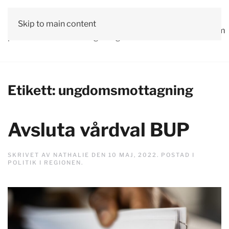
Vår
Skip to main content
Om
Läs våra
Engagera
Kontakta
Debatt
Valprogram
politik
oss
tidningar!
dig!
oss
Etikett:
ungdomsmottagning
Avsluta vårdval BUP
SKRIVET AV
NATHALIE
DEN
10 MAJ, 2022
. POSTAD I
POLITIK I REGIONEN
.