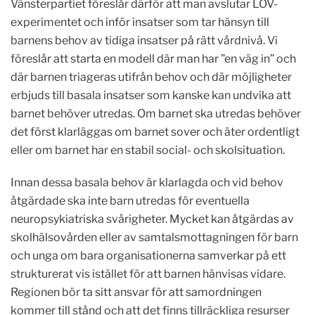
Vänsterpartiet föreslår därför att man avslutar LOV-
experimentet och inför insatser som tar hänsyn till
barnens behov av tidiga insatser på rätt vårdnivå. Vi
föreslår att starta en modell där man har ”en väg in” och
där barnen triageras utifrån behov och där möjligheter
erbjuds till basala insatser som kanske kan undvika att
barnet behöver utredas. Om barnet ska utredas behöver
det först klarläggas om barnet sover och äter ordentligt
eller om barnet har en stabil social- och skolsituation.
Innan dessa basala behov är klarlagda och vid behov
åtgärdade ska inte barn utredas för eventuella
neuropsykiatriska svårigheter. Mycket kan åtgärdas av
skolhälsovården eller av samtalsmottagningen för barn
och unga om bara organisationerna samverkar på ett
strukturerat vis istället för att barnen hänvisas vidare.
Regionen bör ta sitt ansvar för att samordningen
kommer till stånd och att det finns tillräckliga resurser