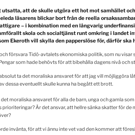
utsatta, att de skulle utgöra ett hot mot samhället och
ilseleda läsarens blickar bort från de reella orsakssa
a fattigare – i kombination med en långvarig underfinan
amförallt skola och socialtjänst runt omkring i landet i
m Ekeroth vill skylla den papperslöse för, därför ska 
a och försvara Tidö-avtalets ekonomiska politik, som nu visar
 Pengar som hade behövts för att bibehålla dagens nivå och st
bsolut ta det moraliska ansvaret för att jag vill möjliggöra lå
 dessa eventuellt skulle kunna ha begått ett brott.
det moraliska ansvaret för alla de barn, unga och gamla som k
rioriteringar? Är det ansvar, att hellre sänka skatter för de 
höver?
de invänta, för att vi ännu inte vet vad den kommer att föresl