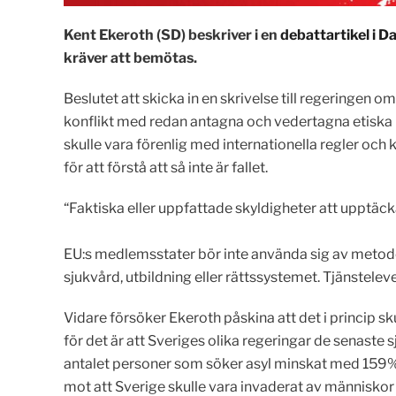
Kent Ekeroth (SD) beskriver i en
debattartikel i 
kräver att bemötas.
Beslutet att skicka in en skrivelse till regeringen
konflikt med redan antagna och vedertagna etiska la
skulle vara förenlig med internationella regler och
för att förstå att så inte är fallet.
“Faktiska eller uppfattade skyldigheter att upptäck
EU:s medlemsstater bör inte använda sig av metoder f
sjukvård, utbildning eller rättssystemet. Tjänstele
Vidare försöker Ekeroth påskina att det i princip sk
för det är att Sveriges olika regeringar de senaste sju
antalet personer som söker asyl minskat med 159%, e
mot att Sverige skulle vara invaderat av människor