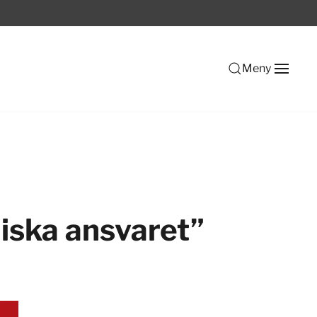
Meny
liska ansvaret”