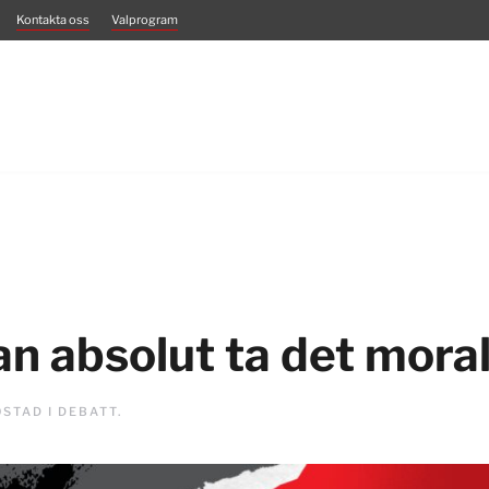
Kontakta oss
Valprogram
kan absolut ta det mora
OSTAD I
DEBATT
.