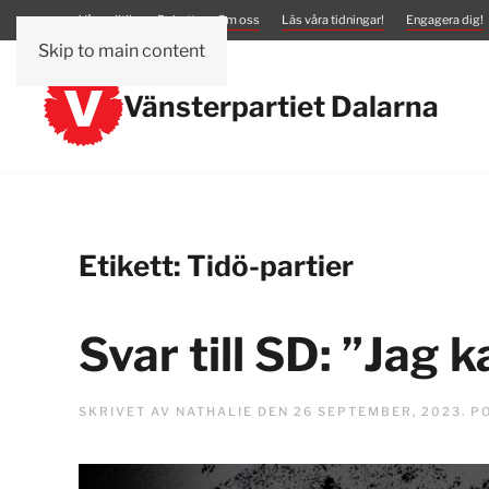
Vår politik
Debatt
Om oss
Läs våra tidningar!
Engagera dig!
Skip to main content
Vänsterpartiet Dalarna
Etikett:
Tidö-partier
Svar till SD: ”Jag 
SKRIVET AV
NATHALIE
DEN
26 SEPTEMBER, 2023
. P