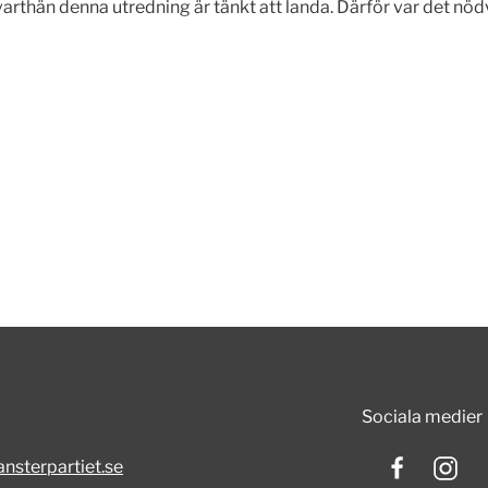
se varthän denna utredning är tänkt att landa. Därför var det n
Sociala medier
nsterpartiet.se