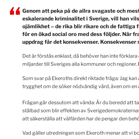
Genom att peka på de allra svagaste och mest 
eskalerande kriminalitet i Sverige, vill han v
ojämlikhet – de rika blir rikare och de fattig
för en ökad social oro med dess följder. När fr
uppdrag får det konsekvenser. Konsekvenser so
Det är förstås enklast, då behöver han inte förklar
miljarder till Sveriges alla kommuner och regioner.
Som svar på Ekeroths direkt riktade fråga: Jag kan a
trygghet om de söker nödvändig vård, även om en av
Frågan går dessutom att vända: Är du beredd att ta 
stålbad som blir effekten av Sverigedemokraternas p
att säkerställa att välfärden har de pengar den be
Vad gäller utredningen som Ekeroth menar att vi bor