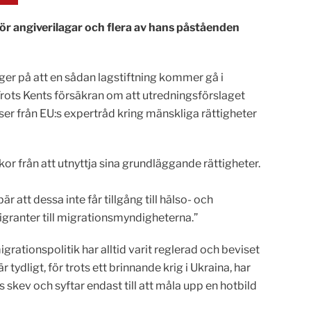
för angiverilagar och flera av hans påståenden
gger på att en sådan lagstiftning kommer gå i
 Trots Kents försäkran om att utredningsförslaget
ser från EU:s expertråd kring mänskliga rättigheter
r från att utnyttja sina grundläggande rättigheter.
att dessa inte får tillgång till hälso- och
migranter till migrationsmyndigheterna.”
grationspolitik har alltid varit reglerad och beviset
r tydligt, för trots ett brinnande krig i Ukraina, har
skev och syftar endast till att måla upp en hotbild