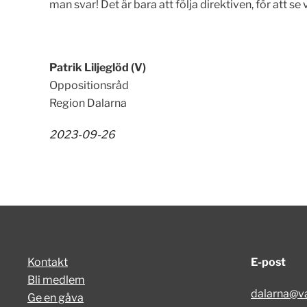
man svar! Det är bara att följa direktiven, för att 
Patrik Liljeglöd (V)
Oppositionsråd
Region Dalarna
2023-09-26
Kontakt
E-post
Bli medlem
dalarna@va
Ge en gåva