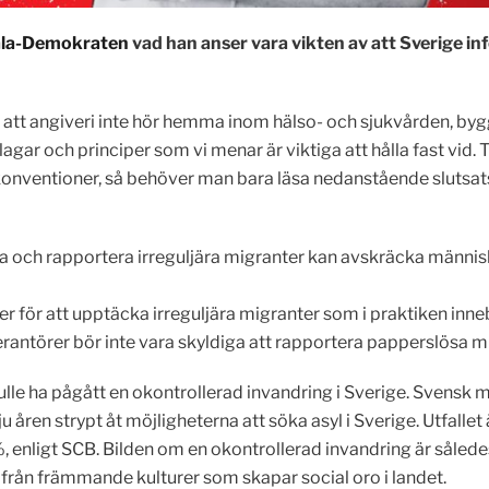
Dala-Demokraten
vad han anser vara vikten av att Sverige in
 om att angiveri inte hör hemma inom hälso- och sjukvården, by
gar och principer som vi menar är viktiga att hålla fast vid.
 konventioner, så behöver man bara läsa nedanstående slutsat
a och rapportera irreguljära migranter kan avskräcka människo
ör att upptäcka irreguljära migranter som i praktiken innebär 
verantörer bör inte vara skyldiga att rapportera papperslösa 
ulle ha pågått en okontrollerad invandring i Sverige. Svensk mi
 åren strypt åt möjligheterna att söka asyl i Sverige. Utfallet ä
nligt SCB. Bilden om en okontrollerad invandring är således 
 från främmande kulturer som skapar social oro i landet.