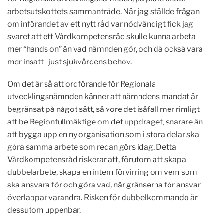
arbetsutskottets sammanträde.
När jag ställde frågan
om införandet av ett nytt råd var nödvändigt fick jag
svaret att ett Vårdkompetensråd skulle kunna arbeta
mer “hands on” än vad nämnden gör, och då också vara
mer insatt i just sjukvårdens behov.
Om det är så att ordförande för Regionala
utvecklingsnämnden känner att nämndens mandat är
begränsat på något sätt, så vore det isåfall mer rimligt
att be Regionfullmäktige om det uppdraget, snarare än
att bygga upp en ny organisation som i stora delar ska
göra samma arbete som redan görs idag. Detta
Vårdkompetensråd riskerar att, förutom att skapa
dubbelarbete, skapa en intern förvirring om vem som
ska ansvara för och göra vad, när gränserna för ansvar
överlappar varandra. Risken för dubbelkommando är
dessutom uppenbar.