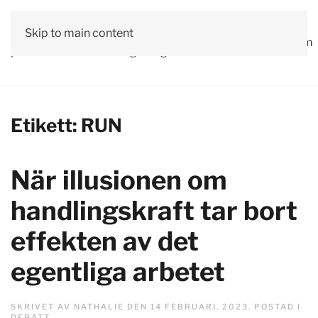
Vår
Skip to main content
Om
Läs våra
Engagera
Kontakta
Debatt
Valprogram
politik
oss
tidningar!
dig!
oss
Etikett:
RUN
När illusionen om
handlingskraft tar bort
effekten av det
egentliga arbetet
SKRIVET AV
NATHALIE
DEN
14 FEBRUARI, 2023
. POSTAD I
DEBATT
.