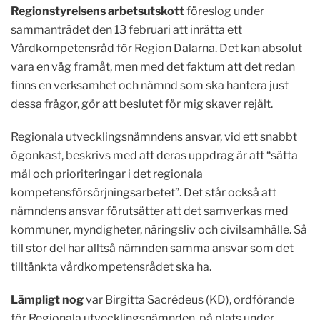
Regionstyrelsens arbetsutskott
föreslog under
sammanträdet den 13 februari att inrätta ett
Vårdkompetensråd för Region Dalarna. Det kan absolut
vara en väg framåt, men med det faktum att det redan
finns en verksamhet och nämnd som ska hantera just
dessa frågor, gör att beslutet för mig skaver rejält.
Regionala utvecklingsnämndens ansvar, vid ett snabbt
ögonkast, beskrivs med att deras uppdrag är att “sätta
mål och prioriteringar i det regionala
kompetensförsörjningsarbetet”. Det står också att
nämndens ansvar förutsätter att det samverkas med
kommuner, myndigheter, näringsliv och civilsamhälle. Så
till stor del har alltså nämnden samma ansvar som det
tilltänkta vårdkompetensrådet ska ha.
Lämpligt nog
var Birgitta
Sacrédeus (KD),
ordförande
för Regionala utvecklingsnämnden, på plats under