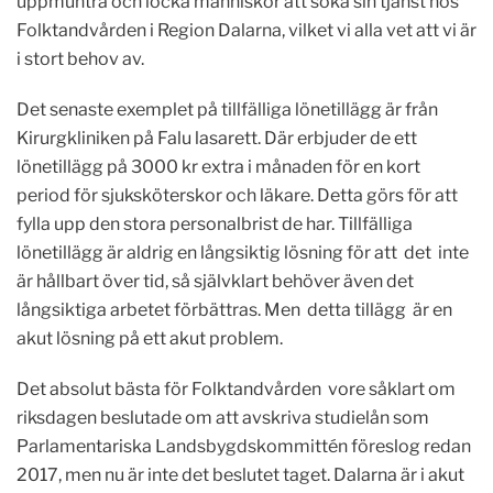
uppmuntra och locka människor att söka sin tjänst hos
Folktandvården i Region Dalarna, vilket vi alla vet att vi är
i stort behov av.
Det senaste exemplet på tillfälliga lönetillägg är från
Kirurgkliniken på Falu lasarett. Där erbjuder de ett
lönetillägg på 3000 kr extra i månaden för en kort
period för sjuksköterskor och läkare. Detta görs för att
fylla upp den stora personalbrist de har. Tillfälliga
lönetillägg är aldrig en långsiktig lösning för att det inte
är hållbart över tid, så självklart behöver även det
långsiktiga arbetet förbättras. Men detta tillägg är en
akut lösning på ett akut problem.
Det absolut bästa för Folktandvården vore såklart om
riksdagen beslutade om att avskriva studielån som
Parlamentariska Landsbygdskommittén föreslog redan
2017, men nu är inte det beslutet taget. Dalarna är i akut