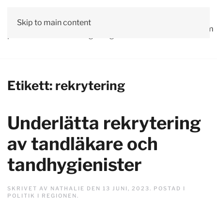
Vår
Skip to main content
Om
Läs våra
Engagera
Kontakta
Debatt
Valprogram
politik
oss
tidningar!
dig!
oss
Etikett:
rekrytering
Underlätta rekrytering
av tandläkare och
tandhygienister
SKRIVET AV
NATHALIE
DEN
13 JUNI, 2023
. POSTAD I
POLITIK I REGIONEN
.