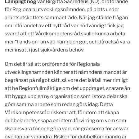
Lämpligt nog
var Birgitta
Sacrédeus (KD),
ordförande
för Regionala utvecklingsnämnden, på plats under
arbetsutskottets sammanträde.
När jag ställde frågan
om införandet av ett nytt råd var nödvändigt fick jag
svaret att ett Vårdkompetensråd skulle kunna arbeta
mer “hands on” än vad nämnden gör, och då också vara
mer insatt i just sjukvårdens behov.
Om det är så att ordförande för Regionala
utvecklingsnämnden känner att nämndens mandat är
begränsat på något sätt, så vore det isåfall mer rimligt
att be Regionfullmäktige om det uppdraget, snarare än
att bygga upp en ny organisation som i stora delar ska
göra samma arbete som redan görs idag. Detta
Vårdkompetensråd riskerar att, förutom att skapa
dubbelarbete, skapa en intern förvirring om vem som
ska ansvara för och göra vad, när gränserna för ansvar
överlappar varandra. Risken för dubbelkommando är