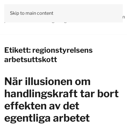
Vår
Skip to main content
Om
Läs våra
Engagera
Kontakta
Debatt
Valprogram
politik
oss
tidningar!
dig!
oss
Etikett:
regionstyrelsens
arbetsuttskott
När illusionen om
handlingskraft tar bort
effekten av det
egentliga arbetet