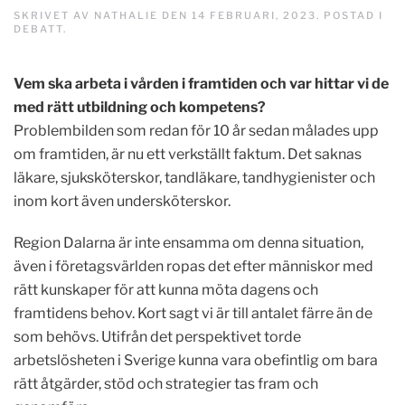
SKRIVET AV
NATHALIE
DEN
14 FEBRUARI, 2023
. POSTAD I
DEBATT
.
Vem ska arbeta i vården i framtiden och var hittar vi de
med rätt utbildning och kompetens?
Problembilden som redan för 10 år sedan målades upp
om framtiden, är nu ett verkställt faktum. Det saknas
läkare, sjuksköterskor, tandläkare, tandhygienister och
inom kort även undersköterskor.
Region Dalarna är inte ensamma om denna situation,
även i företagsvärlden ropas det efter människor med
rätt kunskaper för att kunna möta dagens och
framtidens behov. Kort sagt vi är till antalet färre än de
som behövs. Utifrån det perspektivet torde
arbetslösheten i Sverige kunna vara obefintlig om bara
rätt åtgärder, stöd och strategier tas fram och