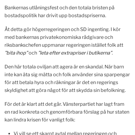
Bankernas utlåningsfest och den totala bristen på
bostadspolitik har drivit upp bostadspriserna.
Åt detta gör högerregeringen och SD ingenting. I kör
med bankernas privatekonomiska rådgivare och
riksbankschefen uppmanar regeringen istället folk att
”bita ihop”
och
”leta efter extrapriser i butikerna”
.
Den här totala oviljan att agera är en skandal. När barn
inte kan äta sig mätta och folk använder sina sparpengar
för att betala hyra och räkningar är det en regerings
skyldighet att göra något för att skydda sin befolkning.
För det är klart att det går. Vänsterpartiet har lagt fram
en rad konkreta och genomförbara förslag på hur staten
kan lindra krisen för vanligt folk:
Vi vill se ett skarpt avtal mellan regeringen och