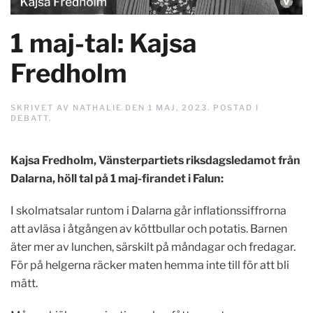
1 maj-tal: Kajsa
Fredholm
SKRIVET AV
NATHALIE
DEN
1 MAJ, 2023
. POSTAD I
DEBATT
.
Kajsa Fredholm, Vänsterpartiets riksdagsledamot från
Dalarna, höll tal på 1 maj-firandet i Falun:
I skolmatsalar runtom i Dalarna går inflationssiffrorna
att avläsa i åtgången av köttbullar och potatis. Barnen
äter mer av lunchen, särskilt på måndagar och fredagar.
För på helgerna räcker maten hemma inte till för att bli
mätt.