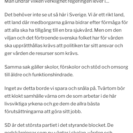
Man undrar vilken verklighet regeringen lever i…
Det behöver inte se ut så här i Sverige. Vi är ett rikt land,
ett land där medborgarna gärna bidrar efter förmåga för
att alla ska ha tillgång till en bra sjukvård. Men om den
viljan och det förtroende svenska folket har för vården
ska upprätthållas krävs att politiken tar sitt ansvar och
ger vården de resurser som krävs.
Samma sak gäller skolor, förskolor och stöd och omsorg
till äldre och funktionshindrade.
Inget av detta borde vi spara och snåla på. Tvärtom bör
ett klokt samhälle värna om de som arbetar i de här
livsviktiga yrkena och ge dem de allra bästa
förutsättningarna att göra sitt jobb.
SD är det största partiet i det styrande blocket. De
nedskärningar som nu väntar i skolan, vården och