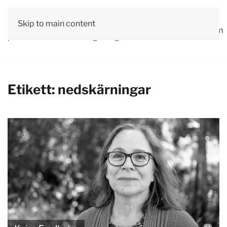
Vår
Skip to main content
Om
Läs våra
Engagera
Kontakta
Debatt
Valprogram
politik
oss
tidningar!
dig!
oss
Etikett:
nedskärningar