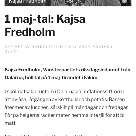
1 maj-tal: Kajsa
Fredholm
SKRIVET AV
NATHALIE
DEN
1 MAJ, 2023
. POSTAD I
DEBATT
.
Kajsa Fredholm, Vänsterpartiets riksdagsledamot från
Dalarna, höll tal på 1 maj-firandet i Falun:
I skolmatsalar runtom i Dalarna går inflationssiffrorna
att avläsa i åtgången av köttbullar och potatis. Barnen
äter mer av lunchen, särskilt på måndagar och fredagar.
För på helgerna räcker maten hemma inte till för att bli
mätt.