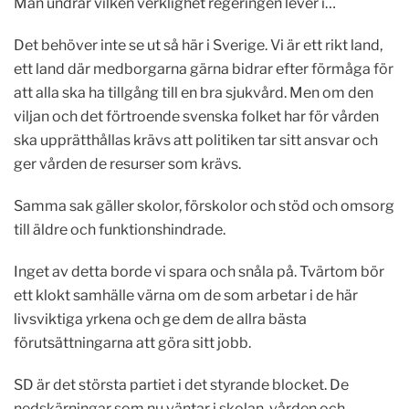
Man undrar vilken verklighet regeringen lever i…
Det behöver inte se ut så här i Sverige. Vi är ett rikt land,
ett land där medborgarna gärna bidrar efter förmåga för
att alla ska ha tillgång till en bra sjukvård. Men om den
viljan och det förtroende svenska folket har för vården
ska upprätthållas krävs att politiken tar sitt ansvar och
ger vården de resurser som krävs.
Samma sak gäller skolor, förskolor och stöd och omsorg
till äldre och funktionshindrade.
Inget av detta borde vi spara och snåla på. Tvärtom bör
ett klokt samhälle värna om de som arbetar i de här
livsviktiga yrkena och ge dem de allra bästa
förutsättningarna att göra sitt jobb.
SD är det största partiet i det styrande blocket. De
nedskärningar som nu väntar i skolan, vården och