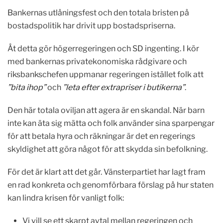
Bankernas utlåningsfest och den totala bristen på
bostadspolitik har drivit upp bostadspriserna.
Åt detta gör högerregeringen och SD ingenting. I kör
med bankernas privatekonomiska rådgivare och
riksbankschefen uppmanar regeringen istället folk att
”bita ihop”
och
”leta efter extrapriser i butikerna”
.
Den här totala oviljan att agera är en skandal. När barn
inte kan äta sig mätta och folk använder sina sparpengar
för att betala hyra och räkningar är det en regerings
skyldighet att göra något för att skydda sin befolkning.
För det är klart att det går. Vänsterpartiet har lagt fram
en rad konkreta och genomförbara förslag på hur staten
kan lindra krisen för vanligt folk:
Vi vill se ett skarpt avtal mellan regeringen och