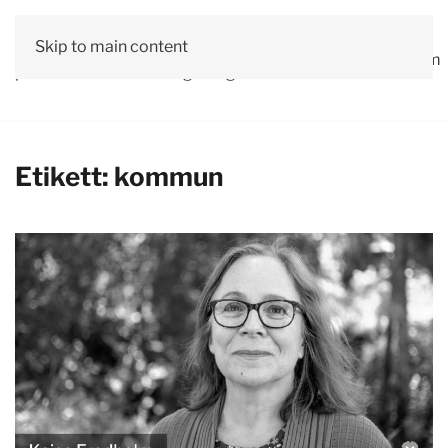
Vår
Skip to main content
Om
Läs våra
Engagera
Kontakta
Debatt
Valprogram
politik
oss
tidningar!
dig!
oss
Etikett:
kommun