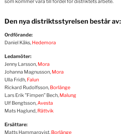
som kommer vara till fördel för distriktets arbete.
Den nya distriktsstyrelsen består av:
Ordförande:
Daniel Kåks,
Hedemora
Ledamöter:
Jenny Larsson,
Mora
Johanna Magnusson,
Mora
Ulla Fridh,
Falun
Rickard Rudolfsson,
Borlänge
Lars Erik ”Fimpen” Bech,
Malung
Ulf Bengtsson,
Avesta
Mats Haglund,
Rättvik
Ersättare:
Matts Hammarqvist,
Borlänge