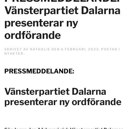
Vänsterpartiet Dalarna
presenterar ny
ordförande
SKRIVET AV
NATHALIE
DEN
6 FEBRUARI, 2023
. POSTAD I
NYHETER
.
PRESSMEDDELANDE:
Vänsterpartiet Dalarna
presenterar ny ordförande