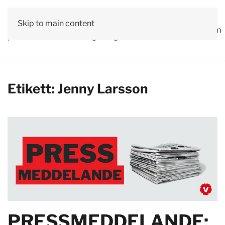
Vår
Skip to main content
Om
Läs våra
Engagera
Kontakta
Debatt
Valprogram
politik
oss
tidningar!
dig!
oss
Etikett:
Jenny Larsson
PRESSMEDDELANDE: