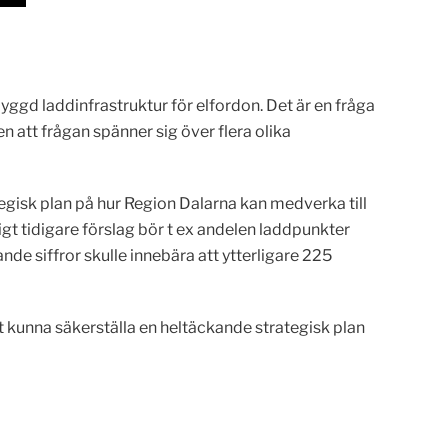
yggd laddinfrastruktur för elfordon. Det är en fråga
 att frågan spänner sig över flera olika
tegisk plan på hur Region Dalarna kan medverka till
igt tidigare förslag bör t ex andelen laddpunkter
de siffror skulle innebära att ytterligare 225
att kunna säkerställa en heltäckande strategisk plan