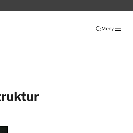
Meny
truktur