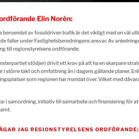
 ordförande Elin Norén:
beroendet av fossildriven trafik är det viktigt med en väl utb
de faller under Fastighetsberedningens ansvar. Av anledningen
g till regionstyrelsens ordförande.
terpartiet stödjer) drivit ett krav på att ha en skarpare stra
 i större takt och omfattning än i dagens gällande planer. Enl
ingsplatser som regionen har mandat över. Vilket med dåvaran
ar i samordning, initiativ till samarbete och finansiering för 
samt.
ÅGAR JAG REGIONSTYRELSENS ORDFÖRANDE: