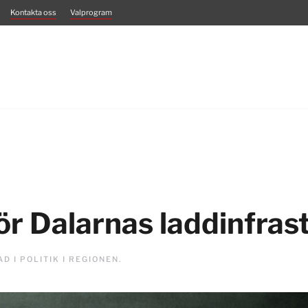
Kontakta oss
Valprogram
för Dalarnas laddinfras
AD I
POLITIK I REGIONEN
.