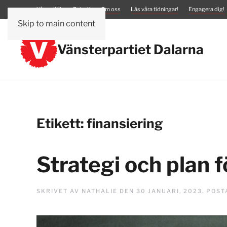
Vår politik
Debatt
Om oss
Läs våra tidningar!
Engagera dig!
Skip to main content
Vänsterpartiet Dalarna
Etikett:
finansiering
Strategi och plan 
SKRIVET AV
NATHALIE
DEN
30 JANUARI, 2023
. POST