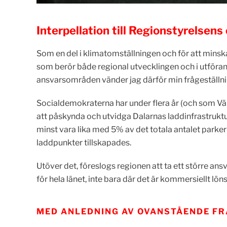
Interpellation till Regionstyrelsens
Som en del i klimatomställningen och för att minska 
som berör både regional utvecklingen och i utföran
ansvarsområden vänder jag därför min frågeställnin
Socialdemokraterna har under flera år (och som Väns
att påskynda och utvidga Dalarnas laddinfrastruktur
minst vara lika med 5% av det totala antalet parker
laddpunkter tillskapades.
Utöver det, föreslogs regionen att ta ett större ansv
för hela länet, inte bara där det är kommersiellt lön
MED ANLEDNING AV OVANSTÅENDE FR