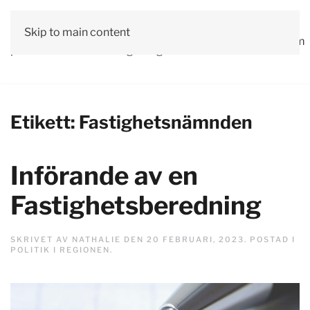
Vår
Skip to main content
Om
Läs våra
Engagera
Kontakta
Debatt
Valprogram
politik
oss
tidningar!
dig!
oss
Etikett:
Fastighetsnämnden
Införande av en
Fastighetsberedning
SKRIVET AV
NATHALIE
DEN
20 FEBRUARI, 2023
. POSTAD I
POLITIK I REGIONEN
.