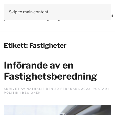
Vår
Skip to main content
Om
Läs våra
Engagera
Kontakta
Debatt
Valprogram
politik
oss
tidningar!
dig!
oss
Etikett:
Fastigheter
Införande av en
Fastighetsberedning
SKRIVET AV
NATHALIE
DEN
20 FEBRUARI, 2023
. POSTAD I
POLITIK I REGIONEN
.