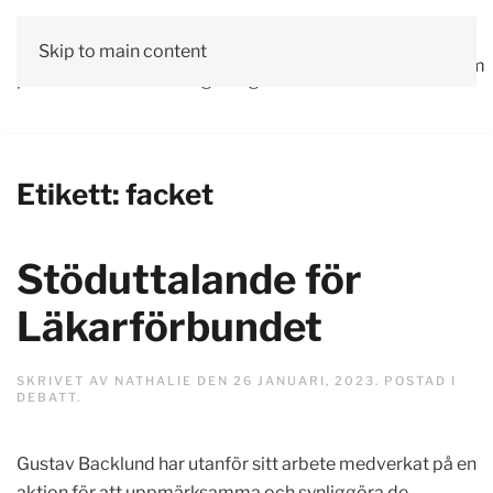
Vår
Skip to main content
Om
Läs våra
Engagera
Kontakta
Debatt
Valprogram
politik
oss
tidningar!
dig!
oss
Etikett:
facket
Stöduttalande för
Läkarförbundet
SKRIVET AV
NATHALIE
DEN
26 JANUARI, 2023
. POSTAD I
DEBATT
.
Gustav Backlund har utanför sitt arbete medverkat på en
aktion för att uppmärksamma och synliggöra de