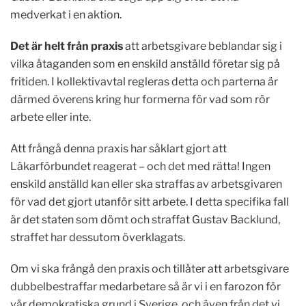
medverkat i en aktion.
Det är helt från praxis
att arbetsgivare beblandar sig i
vilka åtaganden som en enskild anställd företar sig på
fritiden. I kollektivavtal regleras detta och parterna är
därmed överens kring hur formerna för vad som rör
arbete eller inte.
Att frångå denna praxis har såklart gjort att
Läkarförbundet reagerat – och det med rätta! Ingen
enskild anställd kan eller ska straffas av arbetsgivaren
för vad det gjort utanför sitt arbete. I detta specifika fall
är det staten som dömt och straffat Gustav Backlund,
straffet har dessutom överklagats.
Om vi ska frångå den praxis och tillåter att arbetsgivare
dubbelbestraffar medarbetare så är vi i en farozon för
vår demokratiska grund i Sverige, och även från det vi