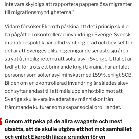
inte vara skyldiga att rapportera papperslösa migranter
till migrationsmyndigheterna.”
Vidare försöker Ekeroth påskina att det i princip skulle
ha pågått en okontrollerad invandring i Sverige. Svensk
migrationspolitik har alltid varit reglerad och beviset för
det är att Sveriges olika regeringar de senaste sju åren
strypt åt möjligheterna att söka asyl i Sverige. Utfallet är
tydligt, för trots ett brinnande krig i Ukraina, har antalet
personer som söker asyl minskat med 159%, enligt SCB.
Bilden om en okontrollerad invandring är således skev
och syftar endast till att måla upp en hotbild mot att
Sverige skulle vara invaderat av människor från
främmande kulturer som skapar social oro i landet.
Genom att peka på de allra svagaste och mest
utsatta, att de skulle utgöra ett hot mot samhället
och enligt Ekeroth lägga grunden för en