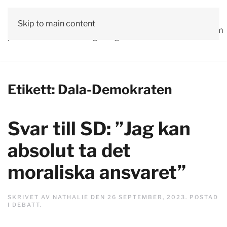
Vår
Skip to main content
Om
Läs våra
Engagera
Kontakta
Debatt
Valprogram
politik
oss
tidningar!
dig!
oss
Etikett:
Dala-Demokraten
Svar till SD: ”Jag kan
absolut ta det
moraliska ansvaret”
SKRIVET AV
NATHALIE
DEN
26 SEPTEMBER, 2023
. POSTAD
I
DEBATT
.