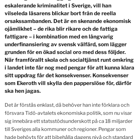
eskalerande kriminalitet i Sverige, vill han
vilseleda läsarens blickar bort från de reella
orsakssambanden. Det är en skenande ekonomisk
ojämlikhet – de rika blir rikare och de fattiga
fattigare – i kombination med en långvarig
underfinansiering av svensk välfärd, som lägger
grunden för en ökad social oro med dess följder.
När framförallt skola och socialtjänst runt omkring
i landet inte får nog med pengar för att kunna klara
sitt uppdrag får det konsekvenser. Konsekvenser
som Ekeroth vill skylla den papperslöse för, därför
ska hen jagas.
Det är förstås enklast, då behöver han inte förklara och
försvara Tidö-avtalets ekonomiska politik, som nu visar
sig innebära ett statsstödsunderskott på ca 18 miljarder
till Sveriges alla kommuner och regioner. Pengar som
hade behövts för att bibehålla dagens nivå och standard