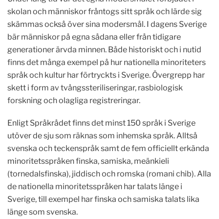
skolan och människor fråntogs sitt språk och lärde sig
skämmas också över sina modersmål. I dagens Sverige
bär människor på egna sådana eller från tidigare
generationer ärvda minnen. Både historiskt och i nutid
finns det många exempel på hur nationella minoriteters
språk och kultur har förtryckts i Sverige. Övergrepp har
skett i form av tvångssteriliseringar, rasbiologisk
forskning och olagliga registreringar.
Enligt Språkrådet finns det minst 150 språk i Sverige
utöver de sju som räknas som inhemska språk. Alltså
svenska och teckenspråk samt de fem officiellt erkända
minoritetsspråken finska, samiska, meänkieli
(tornedalsfinska), jiddisch och romska (romani chib). Alla
de nationella minoritetsspråken har talats länge i
Sverige, till exempel har finska och samiska talats lika
länge som svenska.