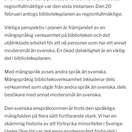
regionfullmäktige var den sista instansen. Den 20
februari antogs biblioteksplanen av regionfullmäktige.
Viktiga perspektiv i planen är främjandet av en
mångspråkig verksamhet på biblioteken och det
utåtriktade arbetet för att nå personer som har ett annat
modersmål än svenska. En ökad delaktighet är en viktig
del i biblioteksplanen.
Med mångspråk avses andra språk än svenska.
Mångspråkig biblioteksverksamhet inkluderar dels
verksamhet som utgår från andra språk än svenska, dels
besökare med annat modersmål än svenska.
Den svenska enspråknormen är trots den språkliga
mångfalden på flera sätt fortfarande stark. Vi har en
skämmig historia av att förtrycka minoriteter i Sverige.
Under lång tid var det egna modersmålet förbjudet i