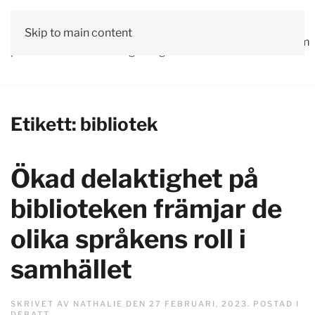
Vår
Skip to main content
Om
Läs våra
Engagera
Kontakta
Debatt
Valprogram
politik
oss
tidningar!
dig!
oss
Etikett:
bibliotek
Ökad delaktighet på
biblioteken främjar de
olika språkens roll i
samhället
SKRIVET AV
NATHALIE
DEN
27 FEBRUARI, 2023
. POSTAD I
DEBATT
.