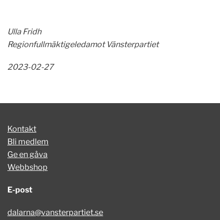
Ulla Fridh
Regionfullmäktigeledamot Vänsterpartiet
2023-02-27
Kontakt
Bli medlem
Ge en gåva
Webbshop
E-post
dalarna@vansterpartiet.se