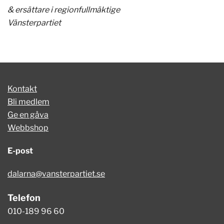
& ersättare i regionfullmäktige
Vänsterpartiet
Kontakt
Bli medlem
Ge en gåva
Webbshop
E-post
dalarna@vansterpartiet.se
Telefon
010-189 96 60