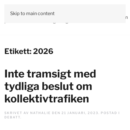
Vår
Skip to main content
Om
Läs våra
Engagera
Kontakta
Debatt
Valprogram
politik
oss
tidningar!
dig!
oss
Etikett:
2026
Inte tramsigt med
tydliga beslut om
kollektivtrafiken
SKRIVET AV
NATHALIE
DEN
21 JANUARI, 2023
. POSTAD I
DEBATT
.