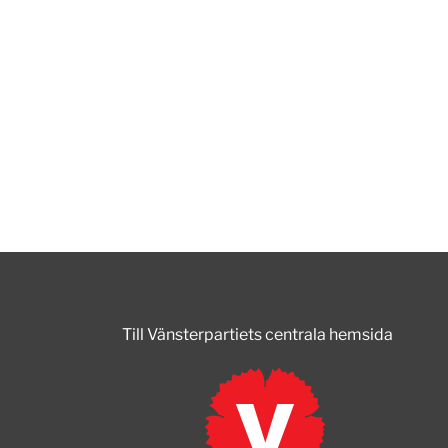
Till Vänsterpartiets centrala hemsida