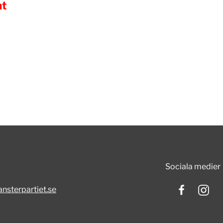
at
Sociala medier
nsterpartiet.se