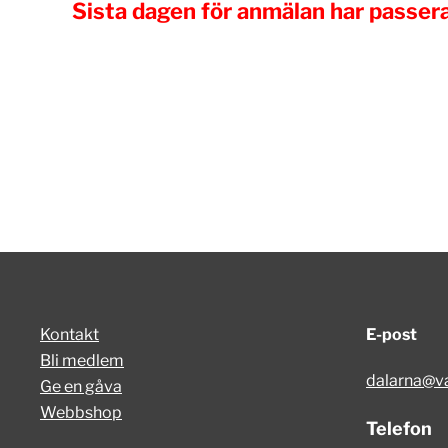
Sista dagen för anmälan har passer
Kontakt
E-post
Bli medlem
dalarna@va
Ge en gåva
Webbshop
Telefon