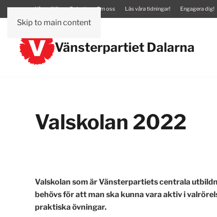
Vår politik
Debatt
Om oss
Läs våra tidningar!
Engagera dig!
Skip to main content
Vänsterpartiet Dalarna
Valskolan 2022
Valskolan som är Vänsterpartiets centrala utbil
behövs för att man ska kunna vara aktiv i valrör
praktiska övningar.