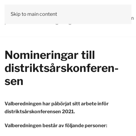
Vår
Skip to main content
Om
Läs våra
Engagera
Kontakta
Debatt
Valprogram
politik
oss
tidningar!
dig!
oss
Nomin­erin­gar till
distrikts­års­konferen­
sen
Valberedningen har påbörjat sitt arbete inför
distriktsårskonferensen 2021.
Valberedningen består av följande personer: