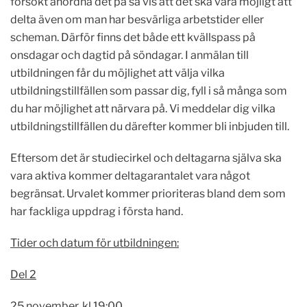
försökt anordna det på så vis att det ska vara möjligt att
delta även om man har besvärliga arbetstider eller
scheman. Därför finns det både ett kvällspass på
onsdagar och dagtid på söndagar. I anmälan till
utbildningen får du möjlighet att välja vilka
utbildningstillfällen som passar dig, fyll i så många som
du har möjlighet att närvara på. Vi meddelar dig vilka
utbildningstillfällen du därefter kommer bli inbjuden till.
Eftersom det är studiecirkel och deltagarna själva ska
vara aktiva kommer deltagarantalet vara något
begränsat. Urvalet kommer prioriteras bland dem som
har fackliga uppdrag i första hand.
Tider och datum för utbildningen:
Del 2
25 november, kl 19:00