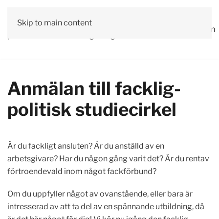
Vår
Skip to main content
Om
Läs våra
Engagera
Kontakta
Debatt
Valprogram
politik
oss
tidningar!
dig!
oss
Anmälan till facklig-
politisk studiecirkel
Är du fackligt ansluten? Är du anställd av en
arbetsgivare? Har du någon gång varit det? Är du rentav
förtroendevald inom något fackförbund?
Om du uppfyller något av ovanstående, eller bara är
intresserad av att ta del av en spännande utbildning, då