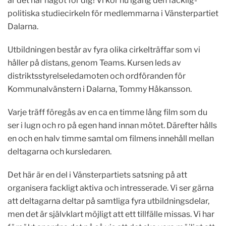
är det här något för dig! Vi kör nu igång den facklig-
politiska studiecirkeln för medlemmarna i Vänsterpartiet
Dalarna.
Utbildningen består av fyra olika cirkelträffar som vi
håller på distans, genom Teams. Kursen leds av
distriktsstyrelseledamoten och ordföranden för
Kommunalvänstern i Dalarna, Tommy Håkansson.
Varje träff föregås av en ca en timme lång film som du
ser i lugn och ro på egen hand innan mötet. Därefter hålls
en och en halv timme samtal om filmens innehåll mellan
deltagarna och kursledaren.
Det här är en del i Vänsterpartiets satsning på att
organisera fackligt aktiva och intresserade. Vi ser gärna
att deltagarna deltar på samtliga fyra utbildningsdelar,
men det är självklart möjligt att ett tillfälle missas. Vi har