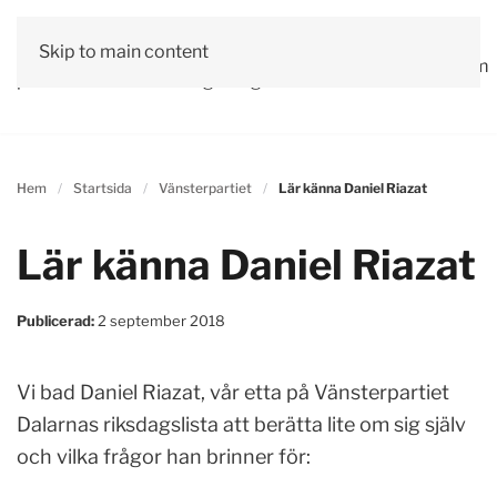
Vår
Skip to main content
Om
Läs våra
Engagera
Kontakta
Debatt
Valprogram
politik
oss
tidningar!
dig!
oss
Hem
Startsida
Vänsterpartiet
Lär känna Daniel Riazat
Lär känna Daniel Riazat
Publicerad:
2 september 2018
Vi bad Daniel Riazat, vår etta på Vänsterpartiet
Dalarnas riksdagslista att berätta lite om sig själv
och vilka frågor han brinner för: