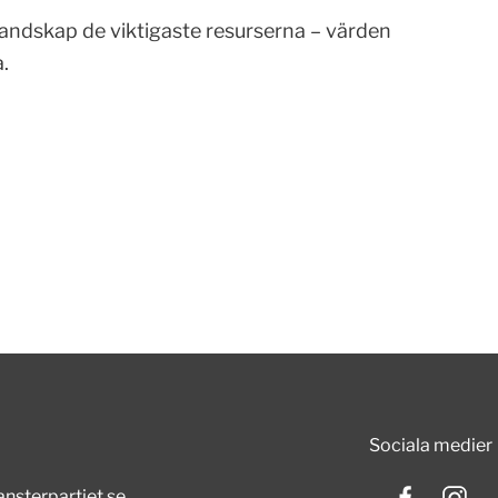
landskap de viktigaste resurserna – värden
.
Sociala medier
nsterpartiet.se