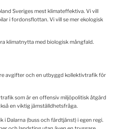
land Sveriges mest klimateffektiva. Vi vill
lar i fordonsflottan. Vi vill se mer ekologisk
ra klimatnytta med biologisk mångfald.
e avgifter och en utbyggd kollektivtrafik för
ivtrafik som är en offensiv miljöpolitisk åtgärd
så en viktig jämställdhetsfråga.
ik i Dalarna (buss och färdtjänst) i egen regi.
ner och landsting utan även en tryggare