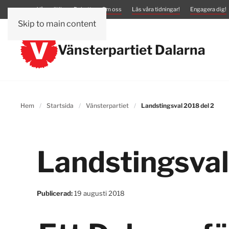
Vår politik
Debatt
Om oss
Läs våra tidningar!
Engagera dig!
Skip to main content
Vänsterpartiet Dalarna
Hem
Startsida
Vänsterpartiet
Landstingsval 2018 del 2
Landstingsval
Publicerad:
19 augusti 2018