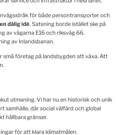
 service och infrastruktur i hela länet.
rnvägsstråk för både persontransporter och
 en dålig idé
. Satsning borde istället ske på
ng av vägarna E16 och riksväg 66.
tning av Inlandsbanan.
för små företag på landsbygden att växa. Att
n.
kut utmaning. Vi har nu en historisk och unik
rt samhälle, där social välfärd och global
t hållbara gränser.
ngar för att klara klimatmålen.