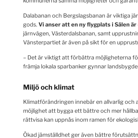
kommunerna samma möjligheter och garanterar
Dalabanan och Bergslagsbanan är viktiga jä
gods.
Vi anser att en ny flygplats i Sälen är
järnvägen, Västerdalsbanan, samt upprustni
Vänsterpartiet är även på sikt för en upprus
– Det är viktigt att förbättra möjligheterna 
främja lokala sparbanker gynnar landsbygde
Miljö och klimat
Klimatförändringen innebär en allvarlig och a
möjlighet att bygga ett bättre och mer hållba
rättvisa kan uppnås inom ramen för ekologisk
Ökad jämställdhet ger även bättre förutsättni