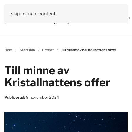
Vår
Skip to main content
Om
Läs våra
Engagera
Kontakta
Debatt
Valprogram
politik
oss
tidningar!
dig!
oss
Hem
Startsida
Debatt
Till minne av Kristallnattens offer
Till minne av
Kristallnattens offer
Publicerad:
9 november 2024