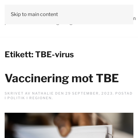
Vår
Skip to main content
Om
Läs våra
Engagera
Kontakta
Debatt
Valprogram
politik
oss
tidningar!
dig!
oss
Etikett:
TBE-virus
Vaccinering mot TBE
SKRIVET AV
NATHALIE
DEN
29 SEPTEMBER, 2023
. POSTAD
I
POLITIK I REGIONEN
.