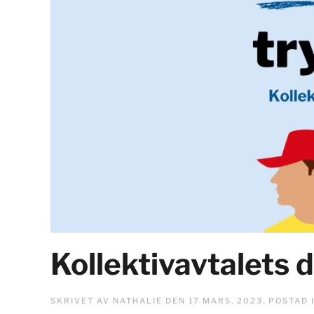
Kollektivavtalets 
SKRIVET AV
NATHALIE
DEN
17 MARS, 2023
. POSTAD 