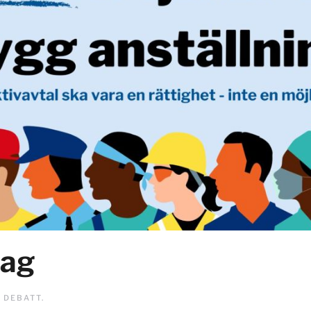
dag
I
DEBATT
.