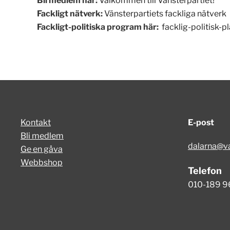
Bli medlem här:
Välkommen till Vänsterpartiet!
Fackligt nätverk:
Vänsterpartiets fackliga nätverk
Fackligt-politiska program här:
facklig-politisk-p
Kontakt
E-post
Bli medlem
dalarna@va
Ge en gåva
Webbshop
Telefon
010-189 9