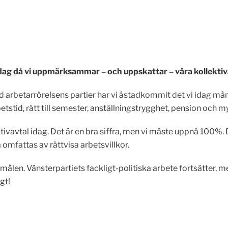
n dag då vi uppmärksammar – och uppskattar – våra kollektiv
arbetarrörelsens partier har vi åstadkommit det vi idag mån
rbetstid, rätt till semester, anställningstrygghet, pension och 
vavtal idag. Det är en bra siffra, men vi måste uppnå 100%. 
a omfattas av rättvisa arbetsvillkor.
målen. Vänsterpartiets fackligt-politiska arbete fortsätter, 
gt!