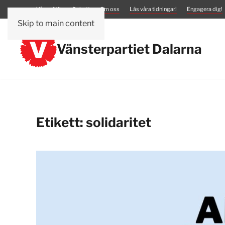
Vår politik
Debatt
Om oss
Läs våra tidningar!
Engagera dig!
Skip to main content
Vänsterpartiet Dalarna
Etikett:
solidaritet