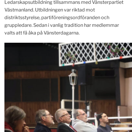
Ledarskapsutbildning tillsammans med Vänsterpartiet
Västmanland. Utbildningen var riktad mot
distriktsstyrelse, partiföreningsordföranden och
gruppledare. Sedan i vanlig tradition har medlemmar
valts att få åka på Vänsterdagarna.