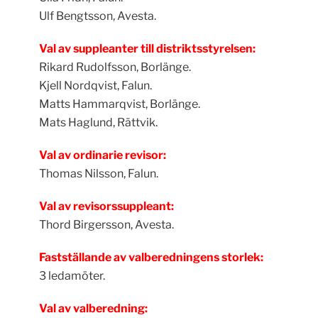
Ulf Bengtsson, Avesta.
Val av suppleanter till distriktsstyrelsen:
Rikard Rudolfsson, Borlänge.
Kjell Nordqvist, Falun.
Matts Hammarqvist, Borlänge.
Mats Haglund, Rättvik.
Val av ordinarie revisor:
Thomas Nilsson, Falun.
Val av revisorssuppleant:
Thord Birgersson, Avesta.
Fastställande av valberedningens storlek:
3 ledamöter.
Val av valberedning: