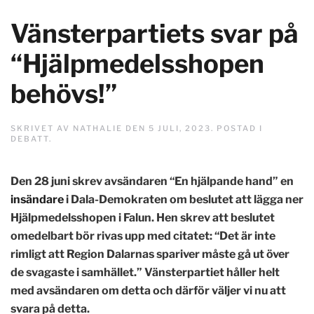
Vänsterpartiets svar på
“Hjälpmedelsshopen
behövs!”
SKRIVET AV
NATHALIE
DEN
5 JULI, 2023
. POSTAD I
DEBATT
.
Den 28 juni skrev avsändaren “En hjälpande hand” en
insändare
i Dala-Demokraten om beslutet att lägga ner
Hjälpmedelsshopen i Falun. Hen skrev att beslutet
omedelbart bör rivas upp med citatet: “
Det är inte
rimligt att Region Dalarnas spariver måste gå ut över
de svagaste i samhället.”
Vänsterpartiet håller helt
med avsändaren om detta och därför väljer vi nu att
svara på detta.