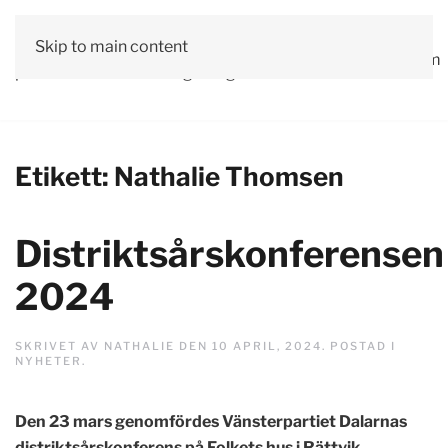
Vår
Skip to main content
Om
Läs våra
Engagera
Kontakta
Debatt
Valprogram
politik
oss
tidningar!
dig!
oss
Etikett:
Nathalie Thomsen
Distriktsårskonferensen
2024
SKRIVET AV
NATHALIE
DEN
10 APRIL, 2024
. POSTAD I
NYHETER
.
Den 23 mars genomfördes Vänsterpartiet Dalarnas
distriktsårskonferens på Folkets hus i Rättvik.