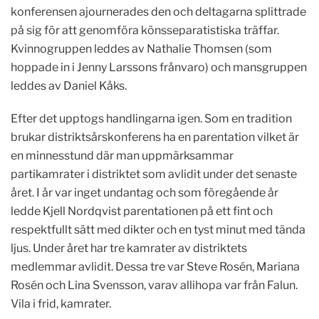
konferensen ajournerades den och deltagarna splittrade
på sig för att genomföra könsseparatistiska träffar.
Kvinnogruppen leddes av Nathalie Thomsen (som
hoppade in i Jenny Larssons frånvaro) och mansgruppen
leddes av Daniel Kåks.
Efter det upptogs handlingarna igen. Som en tradition
brukar distriktsårskonferens ha en parentation vilket är
en minnesstund där man uppmärksammar
partikamrater i distriktet som avlidit under det senaste
året. I år var inget undantag och som föregående år
ledde Kjell Nordqvist parentationen på ett fint och
respektfullt sätt med dikter och en tyst minut med tända
ljus. Under året har tre kamrater av distriktets
medlemmar avlidit. Dessa tre var Steve Rosén, Mariana
Rosén och Lina Svensson, varav allihopa var från Falun.
Vila i frid, kamrater.