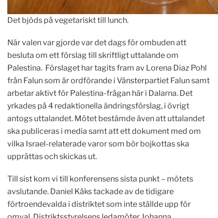
Det bjöds på vegetariskt till lunch.
När valen var gjorde var det dags för ombuden att
besluta om ett förslag till skriftligt uttalande om
Palestina. Förslaget har tagits fram av Lorena Diaz Pohl
från Falun som är ordförande i Vänsterpartiet Falun samt
arbetar aktivt för Palestina-frågan här i Dalarna. Det
yrkades på 4 redaktionella ändringsförslag, i övrigt
antogs uttalandet. Mötet bestämde även att uttalandet
ska publiceras i media samt att ett dokument med om
vilka Israel-relaterade varor som bör bojkottas ska
upprättas och skickas ut.
Till sist kom vi till konferensens sista punkt – mötets
avslutande. Daniel Kåks tackade av de tidigare
förtroendevalda i distriktet som inte ställde upp för
omval. Distriktsstyrelsens ledamöter Johanna