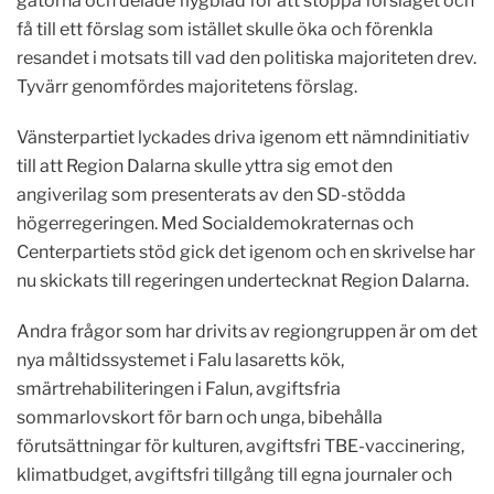
gatorna och delade flygblad för att stoppa förslaget och
få till ett förslag som istället skulle öka och förenkla
resandet i motsats till vad den politiska majoriteten drev.
Tyvärr genomfördes majoritetens förslag.
Vänsterpartiet lyckades driva igenom ett nämndinitiativ
till att Region Dalarna skulle yttra sig emot den
angiverilag som presenterats av den SD-stödda
högerregeringen. Med Socialdemokraternas och
Centerpartiets stöd gick det igenom och en skrivelse har
nu skickats till regeringen undertecknat Region Dalarna.
Andra frågor som har drivits av regiongruppen är om det
nya måltidssystemet i Falu lasaretts kök,
smärtrehabiliteringen i Falun, avgiftsfria
sommarlovskort för barn och unga, bibehålla
förutsättningar för kulturen, avgiftsfri TBE-vaccinering,
klimatbudget, avgiftsfri tillgång till egna journaler och