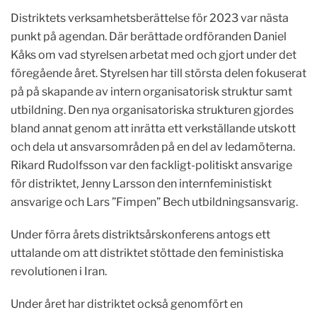
Distriktets verksamhetsberättelse för 2023 var nästa
punkt på agendan. Där berättade ordföranden Daniel
Kåks om vad styrelsen arbetat med och gjort under det
föregående året. St
yrelsen har till
största delen fokuserat
på på skapande av intern organisatorisk struktur samt
utbildning. Den nya organisatoriska strukturen gjordes
bland annat genom att inrätta ett verkställande utskott
och dela ut ansvarsområden på en del av ledamöterna.
Rikard Rudolfsson var den fackligt-politiskt ansvarige
för distriktet, Jenny Larsson den internfeministiskt
ansvarige och Lars ”Fimpen” Bech utbildningsansvarig.
Under förra årets distriktsårskonferens antogs ett
uttalande om att distriktet stöttade den feministiska
revolutionen i Iran.
Under året har distriktet också genomfört en