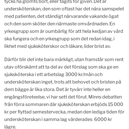
tycks ha glömts bort, eller tagits för given. Det är
undersköterskan, den som oftast har det nära samspelet
med patienten, det ständigt närvarande vakande ögat
och den som sköter den närmaste omvårdnaden. En
yrkesgrupp som är oumbärlig för att hela kedjan av vård
ska fungera och en yrkesgrupp som det redan idag, i
likhet med sjuksköterskor och läkare, lider brist av.
Därför blir det inte bara märkligt, utan framstår som rent
utav oförskämt att ta del av det förslag som ska ge en
sjuksköterska i ett arbetslag 3000 kr/mån och
undersköterskan inget, trots att behovet och bristen på
dem bägge är lika stora. Det är tyvärr inte heller en
engångsföreteelse, vi har sett det förut. Minns debatten
från förra sommaren där sjuksköterskan erbjöds 15 000
kr per flyttad semestervecka, medan den lediga tiden för
undersköterskan i samma lag värderades 6000 kr
lägre.