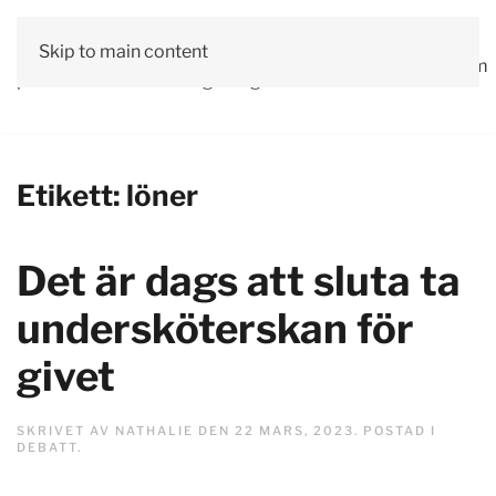
Vår
Skip to main content
Om
Läs våra
Engagera
Kontakta
Debatt
Valprogram
politik
oss
tidningar!
dig!
oss
Etikett:
löner
Det är dags att sluta ta
undersköterskan för
givet
SKRIVET AV
NATHALIE
DEN
22 MARS, 2023
. POSTAD I
DEBATT
.