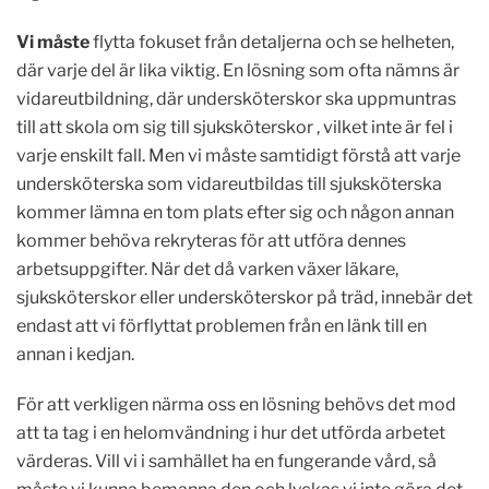
Vi måste
flytta fokuset från detaljerna och se helheten,
där varje del är lika viktig. En lösning som ofta nämns är
vidareutbildning, där undersköterskor ska uppmuntras
till att skola om sig till sjuksköterskor , vilket inte är fel i
varje enskilt fall. Men vi måste samtidigt förstå att varje
undersköterska som vidareutbildas till sjuksköterska
kommer lämna en tom plats efter sig och någon annan
kommer behöva rekryteras för att utföra dennes
arbetsuppgifter. När det då varken växer läkare,
sjuksköterskor eller undersköterskor på träd, innebär det
endast att vi förflyttat problemen från en länk till en
annan i kedjan.
För att verkligen närma oss en lösning behövs det mod
att ta tag i en helomvändning i hur det utförda arbetet
värderas. Vill vi i samhället ha en fungerande vård, så