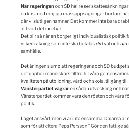
När regeringen
och SD hellre ser skattesänkningar 
en kris med möjliga massuppsägningar bortom nästa h
där vi slutligen hamnar. Det kommer inte bara drab
allt vad det innebär.
Det blir så när en borgerligt individualistisk politi
vilken räkning som inte ska betalas
ditt
val och
din
e
samhälle.
Det är ingen slump att regeringens och SD budget s
det upphör människors tilltro till våra gemensamma
kvaliteten på utbildning, vård och skola, tillgång 
Vänsterpartiet vägrar
en sådan utveckling och när r
Vänsterpartiet kommer vara den rösten och våra fö
politik.
Läget är svårt, men vi är inte ensamma. Dalarna är
som för att citera Peps Persson “ Gör den fattige så 