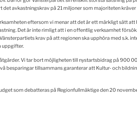
v. Därför gör Vänsterpartiet sin enskilt största satsning på p
rt det avkastningskrav på 21 miljoner som majoriteten kräver
verksamheten eftersom vi menar att det är ett märkligt sätt at
ning. Det är inte rimligt att i en offentlig verksamhet försö
änsterpartiets krav på att regionen ska upphöra med s.k. in
 uppgifter.
gärder. Vi tar bort möjligheten till nystartsbidrag på 900 00
vå besparingar tillsammans garanterar att Kultur- och bildni
ll budget som debatteras på Regionfullmäktige den 20 novembe