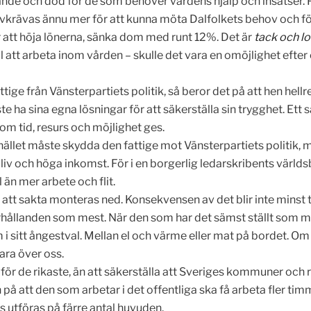
dande och död för de som behöver vårdens hjälp och insatser. 
vkrävas ännu mer för att kunna möta Dalfolkets behov och för
ör att höja lönerna, sänka dom med runt 12%. Det är
tack och l
ll att arbeta inom vården – skulle det vara en omöjlighet efte
tige från Vänsterpartiets politik, så beror det på att hen hellr
åste ha sina egna lösningar för att säkerställa sin trygghet. 
om tid, resurs och möjlighet ges.
llet måste skydda den fattige mot Vänsterpartiets politik, mås
ade liv och höga inkomst. För i en borgerlig ledarskribents vä
 än mer arbete och flit.
att sakta monteras ned. Konsekvensen av det blir inte minst tyd
förhållanden som mest. När den som har det sämst ställt so
m i sitt ångestval. Mellan el och värme eller mat på bordet. O
ara över oss.
för de rikaste, än att säkerställa att Sveriges kommuner och 
att den som arbetar i det offentliga ska få arbeta fler timm
utföras på färre antal huvuden.