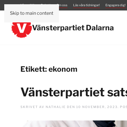
Vår politik
Debatt
Om oss
Läs våra tidningar!
Engagera dig!
Skip to main content
Vänsterpartiet Dalarna
Etikett:
ekonom
Vänsterpartiet sat
SKRIVET AV
NATHALIE
DEN
10 NOVEMBER, 2023
. PO