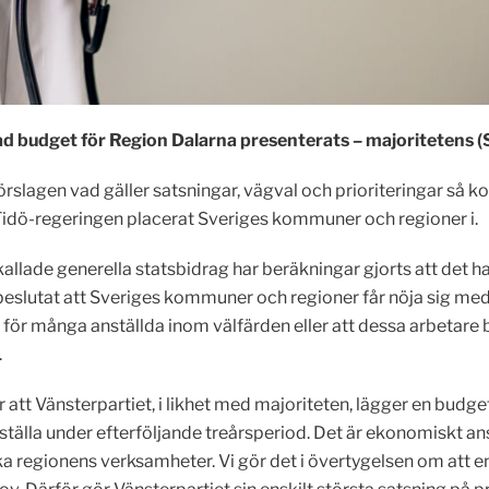
derad budget för Region Dalarna presenterats – majoritetens
 förslagen vad gäller satsningar, vägval och prioriteringar så
dö-regeringen placerat Sveriges kommuner och regioner i.
kallade generella statsbidrag har beräkningar gjorts att det h
lutat att Sveriges kommuner och regioner får nöja sig med 16 m
r för många anställda inom välfärden eller att dessa arbetar
.
 att Vänsterpartiet, i likhet med majoriteten, lägger en budg
rställa under efterföljande treårsperiod. Det är ekonomiskt a
ärka regionens verksamheter. Vi gör det i övertygelsen om at