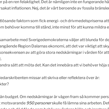
på en ren felaktighet. Det är nämligen inte en fungerande häl
 orsakat inflationen. Nej, det är vårt beroende av fossila bränsl
lösande faktorn som fick energi- och drivmedelspriserna att sk
behöver komma till stånd, inte minst för att kunna mildra en
 i samarbete med Sverigedemokraterna väljer att blunda för de
angående Region Dalarnas ekonomi, att det var viktigt att sky
 konsekvensen av att göra stora nedskärningar i vården för a
.
a andra sätt att möta det. Kan det innebära att vi behöver höja s
edarskribenten missar att skriva eller reflektera över är:
kter?
e än budget. Om nedskärningar är vägen fram så kommer pers
tt motsvarande
950 personer
skulle få lämna sina arbeten. Det 