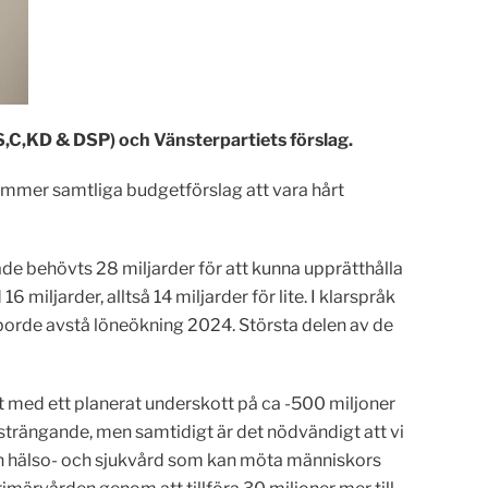
 (S,C,KD & DSP) och Vänsterpartiets förslag.
 kommer samtliga budgetförslag att vara hårt
ade behövts 28 miljarder för att kunna upprätthålla
iljarder, alltså 14 miljarder för lite. I klarspråk
e borde avstå löneökning 2024. Största delen av de
et med ett planerat underskott på ca -500 miljoner
nsträngande, men samtidigt är det nödvändigt att vi
t en hälso- och sjukvård som kan möta människors