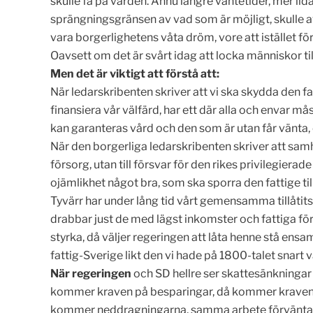
skulle få på vården. Ännu längre väntetider, mer li
sprängningsgränsen av vad som är möjligt, skulle a
vara borgerlighetens våta dröm, vore att istället f
Oavsett om det är svårt idag att locka människor ti
Men det är viktigt att förstå att:
När ledarskribenten skriver att vi ska skydda den fat
finansiera vår välfärd, har ett där alla och envar m
kan garanteras vård och den som är utan får vänta, 
När den borgerliga ledarskribenten skriver att samhä
försorg, utan till försvar för den rikes privilegier
ojämlikhet något bra, som ska sporra den fattige till
Tyvärr har under lång tid vårt gemensamma tillåtits 
drabbar just de med lägst inkomster och fattiga 
styrka, då väljer regeringen att låta henne stå ensa
fattig-Sverige likt den vi hade på 1800-talet snart v
När regeringen
och SD hellre ser skattesänkningar 
kommer kraven på besparingar, då kommer kraven på 
kommer neddragningarna, samma arbete förväntas 