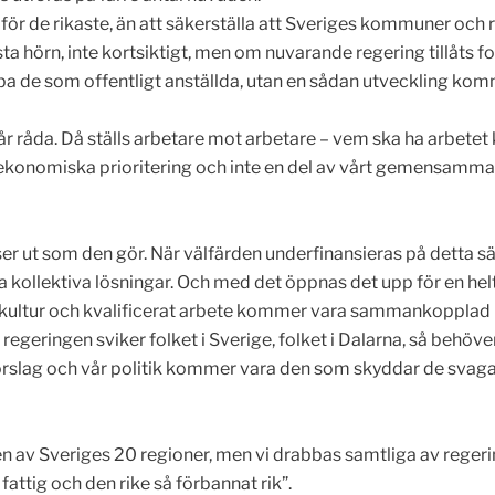
för de rikaste, än att säkerställa att Sveriges kommuner och 
örn, inte kortsiktigt, men om nuvarande regering tillåts fort
ba de som offentligt anställda, utan en sådan utveckling komm
k får råda. Då ställs arbetare mot arbetare – vem ska ha arbete
konomiska prioritering och inte en del av vårt gemensamma a
er ut som den gör. När välfärden underfinansieras på detta sä
 kollektiva lösningar. Och med det öppnas det upp för en helt
till kultur och kvalificerat arbete kommer vara sammankopplad
egeringen sviker folket i Sverige, folket i Dalarna, så behöver
rslag och vår politik kommer vara den som skyddar de svagas
 en av Sveriges 20 regioner, men vi drabbas samtliga av reger
fattig och den rike så förbannat rik”.