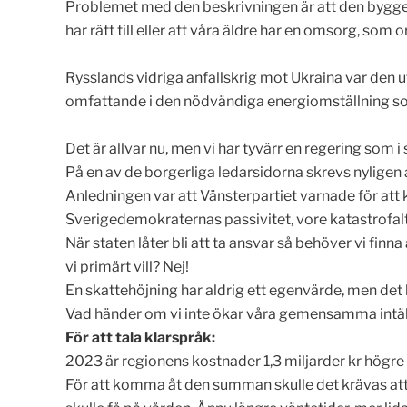
Problemet med den beskrivningen är att den bygger 
har rätt till eller att våra äldre har en omsorg, som
Rysslands vidriga anfallskrig mot Ukraina var den ut
omfattande i den nödvändiga energiomställning som 
Det är allvar nu, men vi har tyvärr en regering som
På en av de borgerliga ledarsidorna skrevs nyligen 
Anledningen var att Vänsterpartiet varnade för att
Sverigedemokraternas passivitet, vore katastrofalt
När staten låter bli att ta ansvar så behöver vi finn
vi primärt vill? Nej!
En skattehöjning har aldrig ett egenvärde, men det l
Vad händer om vi inte ökar våra gemensamma intä
För att tala klarspråk:
2023 är regionens kostnader 1,3 miljarder kr högr
För att komma åt den summan skulle det krävas a