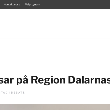
Kontakta oss
Valprogram
sar på Region Dalarna
STAD I
DEBATT
.