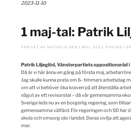
2023-11-10
1 maj-tal: Patrik Li
SKRIVET AV
NATHALIE
DEN
1 MAJ, 2023
. POSTAD I
D
Patrik Liljeglöd, Vänsterpartiets oppositionsråd i r
Då är vi här ännu en gång på första maj, arbetarröre
Jag skulle kunna prata om 6- timmars arbetsdag med 
om att vi behöver öka kraven på att återställa arbet
något av ett revisorstal – då vår gemensamma ekonomi
Sverige leds nu av en borgerlig regering, som til
gemensamma välfärd. För regeringen och SD har det 
skola och omsorg ute i landet. Deras ovilja att agera 
mer.