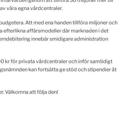
rimärvården genom att tillföra 30 miljoner mer till
 av våra egna vårdcentraler.
t budgetera. Att med ena handen tillföra miljoner och
ka efterlikna affärsmodeller där marknaden i det
terndebitering innebär smidigare administration
0 kr för privata vårdcentraler och inför samtidigt
ngsnämnden kan fortsätta ge stöd och stipendier åt
r. Välkomna att följa den!