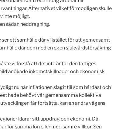
Personalen som redan idag arbetar till
väntningar. Alternativet vilket förmodligen skulle
ov
inte möjligt.
r en sådan neddragning.
e ser ett samhälle där vi istället för att gemensamt
Ett samhälle där den med en egen sjukvårdsförsäkring
te vi förstå att det inte är för den fattiges
rldsbild är ökade inkomstskillnader och ekonomisk
ligt nu när inflationen slagit till som hårdast och
m mest hade behövt vår gemensamma kollektiva
m utvecklingen får fortsätta, kan en andra vågens
regioner klarar sitt uppdrag och ekonomi. Då
ar för samma lön eller med sämre villkor. Sen