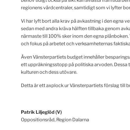
behov tidigt också på sikt kan avlasta framtida beho
regionens vårdcentraler, samtidigt som vi lyfter bo
Vi har lyft bort alla krav på avkastning i den egna 
sedan med andra kräva hälften tillbaka genom avkast
närmaste till 100% sker inom den egna plånboken. V
och fokus på arbetet och verksamheternas faktiska
Även Vänsterpartiets budget innehåller besparingsåt
ett uppräkningsstopp på politiska arvoden. Dessa t
kulturen och dess utövare.
Detta är ett axplock ur Vänsterpartiets förslag ti
Patrik Liljeglöd (V)
Oppositionsråd, Region Dalarna