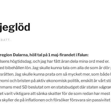
ljeglöd
EBATT
.
egion Dalarna, höll tal på 1 maj-firandet i Falun:
lsens högtidsdag, och jag har fått äran dela mina ord med er.
bibehållen lön. Jag skulle kunna tala om alla de som år dör på
srätten. Jag skulle kunna prata om så mycket mer, som både had
 och bristen på aktiv ekonomisk politik, enskilt är vårt stör
lsammans med SD beslutat om en statsbudget där staten
vägrar
varit viktigare att sänka skatter för de som redan har mest –
skyller de på inflationen och försöker försvara sin passivitet me