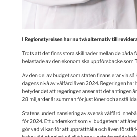
I Regionstyrelsen har nu två alternativ till revi
Trots att det finns stora skillnader mellan de båda
belastade av den ekonomiska uppförsbacke som Ti
Av den del av budget som staten finansierar via så 
dagens nivå av välfärd även 2024. Regeringen har bes
betyder det att regeringen anser att det antingen ä
28 miljarder är summan för just löner och anställda
Statens underfinansiering av svensk välfärd innebär
för 2024. Ett underskott som vi budgeterar att åte
gör vad vi kan för att upprätthålla och även först