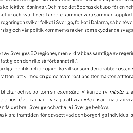
 kollektiva lösningar. Och med det öppnas det upp för en helt
till kultur och kvalificerat arbete kommer vara sammankopplad
egeringen sviker folket i Sverige, folket i Dalarna, så behöver
rslag och vår politik kommer vara den som skyddar de svagas
 en av Sveriges 20 regioner, men vi drabbas samtliga av reger
fattig och den rike så förbannat rik”.
rdiga politik och de ojämlika villkor som den drabbar oss, nej 
kraften i att vi med en gemensam röst besitter makten att för
na blickar och se bortom sin egen gård. Vi kan och vi
måste
, ta
tala hos någon annan – visa på att vi är
inte
ensamma utan vi är 
n få det bra i Sverige och att alla i Sverige behövs.
 klara framtiden, för oavsett vad den borgerliga individualisti