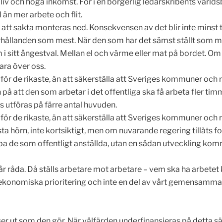
ade liv och höga inkomst. För i en borgerlig ledarskribents vä
 än mer arbete och flit.
att sakta monteras ned. Konsekvensen av det blir inte minst tyd
förhållanden som mest. När den som har det sämst ställt so
m i sitt ångestval. Mellan el och värme eller mat på bordet. O
ara över oss.
för de rikaste, än att säkerställa att Sveriges kommuner och 
att den som arbetar i det offentliga ska få arbeta fler timm
utföras på färre antal huvuden.
för de rikaste, än att säkerställa att Sveriges kommuner och 
örn, inte kortsiktigt, men om nuvarande regering tillåts fort
ba de som offentligt anställda, utan en sådan utveckling komm
k får råda. Då ställs arbetare mot arbetare – vem ska ha arbete
konomiska prioritering och inte en del av vårt gemensamma a
er ut som den gör. När välfärden underfinansieras på detta sä