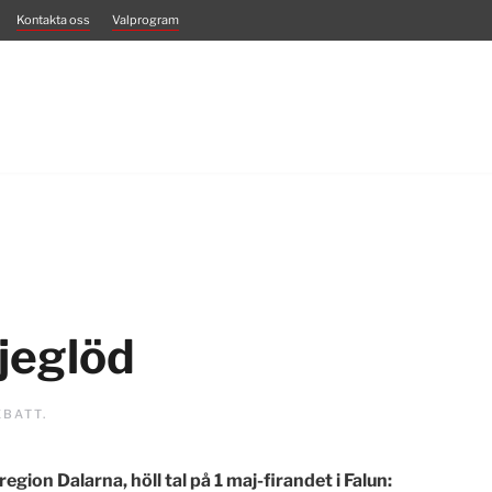
Kontakta oss
Valprogram
ljeglöd
EBATT
.
egion Dalarna, höll tal på 1 maj-firandet i Falun: