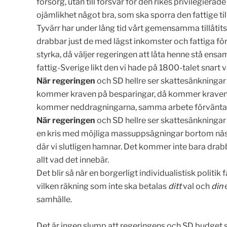
försorg, utan till försvar för den rikes privilegier
ojämlikhet något bra, som ska sporra den fattige till
Tyvärr har under lång tid vårt gemensamma tillåtits 
drabbar just de med lägst inkomster och fattiga 
styrka, då väljer regeringen att låta henne stå ensa
fattig-Sverige likt den vi hade på 1800-talet snart v
När regeringen
och SD hellre ser skattesänkningar 
kommer kraven på besparingar, då kommer kraven på 
kommer neddragningarna, samma arbete förväntas 
När regeringen
och SD hellre ser skattesänkningar 
en kris med möjliga massuppsägningar bortom nästa h
där vi slutligen hamnar. Det kommer inte bara drab
allt vad det innebär.
Det blir så när en borgerligt individualistisk politi
vilken räkning som inte ska betalas
ditt
val och
din
e
samhälle.
Det är ingen slump att regeringens och SD budget s