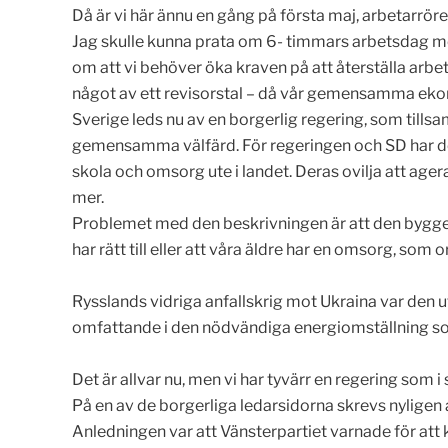
Då är vi här ännu en gång på första maj, arbetarröre
Jag skulle kunna prata om 6- timmars arbetsdag med 
om att vi behöver öka kraven på att återställa arbet
något av ett revisorstal – då vår gemensamma ekonomi
Sverige leds nu av en borgerlig regering, som til
gemensamma välfärd. För regeringen och SD har det 
skola och omsorg ute i landet. Deras ovilja att agera 
mer.
Problemet med den beskrivningen är att den bygger 
har rätt till eller att våra äldre har en omsorg, som
Rysslands vidriga anfallskrig mot Ukraina var den ut
omfattande i den nödvändiga energiomställning som 
Det är allvar nu, men vi har tyvärr en regering som
På en av de borgerliga ledarsidorna skrevs nyligen 
Anledningen var att Vänsterpartiet varnade för att