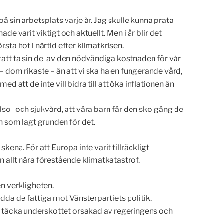
 sin arbetsplats varje år. Jag skulle kunna prata
e varit viktigt och aktuellt. Men i år blir det
sta hot i närtid efter klimatkrisen.
att ta sin del av den nödvändiga kostnaden för vår
 dom rikaste – än att vi ska ha en fungerande vård,
d att de inte vill bidra till att öka inflationen än
so- och sjukvård, att våra barn får den skolgång de
en som lagt grunden för det.
ena. För att Europa inte varit tillräckligt
 allt nära förestående klimatkatastrof.
n verkligheten.
dda de fattiga mot Vänsterpartiets politik.
tt täcka underskottet orsakad av regeringens och