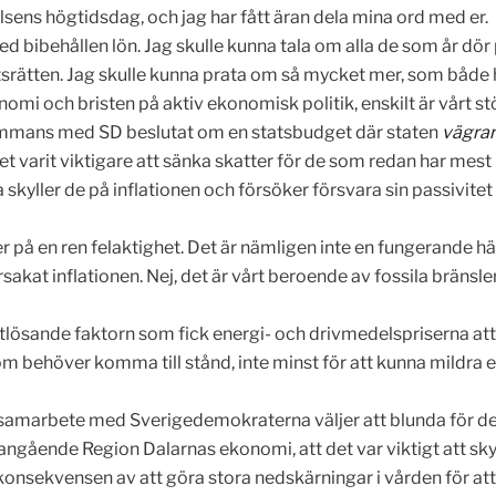
lsens högtidsdag, och jag har fått äran dela mina ord med er.
bibehållen lön. Jag skulle kunna tala om alla de som år dör på
srätten. Jag skulle kunna prata om så mycket mer, som både had
 och bristen på aktiv ekonomisk politik, enskilt är vårt stör
lsammans med SD beslutat om en statsbudget där staten
vägrar
varit viktigare att sänka skatter för de som redan har mest –
skyller de på inflationen och försöker försvara sin passivitet me
på en ren felaktighet. Det är nämligen inte en fungerande häl
 orsakat inflationen. Nej, det är vårt beroende av fossila bränsl
lösande faktorn som fick energi- och drivmedelspriserna att sk
behöver komma till stånd, inte minst för att kunna mildra en
 i samarbete med Sverigedemokraterna väljer att blunda för de
angående Region Dalarnas ekonomi, att det var viktigt att sky
 konsekvensen av att göra stora nedskärningar i vården för a