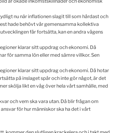
rldsbild är ökade inkomstskillnader och ekonomisk
ligt nu när inflationen slagit till som hårdast och
m mest hade behövt vår gemensamma kollektiva
m utvecklingen får fortsätta, kan en andra vågens
regioner klarar sitt uppdrag och ekonomi. Då
ar för samma lön eller med sämre villkor. Sen
regioner klarar sitt uppdrag och ekonomi. Då hotar
sätta på inslaget spår och inte gör något, är det
er skölja likt en våg över hela vårt samhälle, med
t kvar och vem ska vara utan. Då blir frågan om
nsvar för hur människor ska ha det i vårt
tt, kommer den slutligen krackelera och i takt med