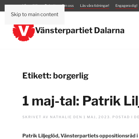
Vår politik
Debatt
Om oss
Läs våra tidningar!
Engagera dig!
Skip to main content
Vänsterpartiet Dalarna
Etikett:
borgerlig
1 maj-tal: Patrik Li
SKRIVET AV
NATHALIE
DEN
1 MAJ, 2023
. POSTAD I
D
Patrik Liljeglöd, Vänsterpartiets oppositionsråd i r