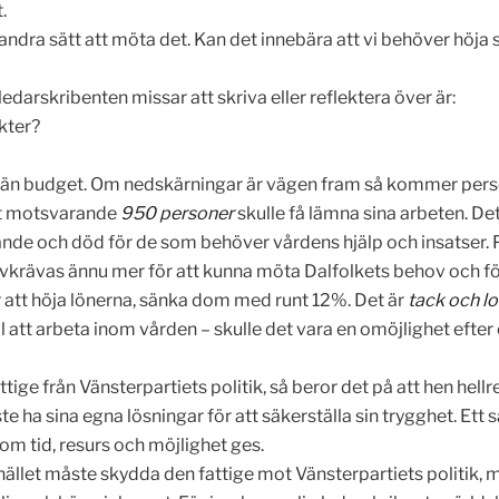
.
a andra sätt att möta det. Kan det innebära att vi behöver höja s
edarskribenten missar att skriva eller reflektera över är:
kter?
e än budget. Om nedskärningar är vägen fram så kommer pers
tt motsvarande
950 personer
skulle få lämna sina arbeten. Det 
dande och död för de som behöver vårdens hjälp och insatser. 
vkrävas ännu mer för att kunna möta Dalfolkets behov och för
ör att höja lönerna, sänka dom med runt 12%. Det är
tack och l
ll att arbeta inom vården – skulle det vara en omöjlighet efte
tige från Vänsterpartiets politik, så beror det på att hen hellr
åste ha sina egna lösningar för att säkerställa sin trygghet. 
om tid, resurs och möjlighet ges.
llet måste skydda den fattige mot Vänsterpartiets politik, mås