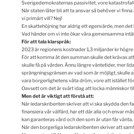
Sverigedemokraternas passivitet, vore katastrofalt
När staten låter bli att ta ansvar så behöver vi finn
vi primärt vill? Nej!
En skattehöjning har aldrig ett egenvärde, men det l
Vad händer om vi inte ökar våra gemensamma intä
För att tala klarspråk:
2023 är regionens kostnader 1,3 miljarder kr högr
För att komma åt den summan skulle det krävas a
skulle få på vården. Ännu längre väntetider, mer li
sprängningsgränsen av vad som är möjligt, skulle a
vara borgerlighetens våta dröm, vore att istället f
Oavsett om det är svårt idag att locka människor ti
Men det är viktigt att förstå att:
När ledarskribenten skriver att vi ska skydda den fat
finansiera vår välfärd, har ett där alla och envar m
kan garanteras vård och den som är utan får vänta, 
När den borgerliga ledarskribenten skriver att samhä