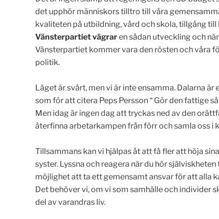
det upphör människors tilltro till våra gemensamma
kvaliteten på utbildning, vård och skola, tillgång 
Vänsterpartiet vägrar
en sådan utveckling och när r
Vänsterpartiet kommer vara den rösten och våra fö
politik.
Läget är svårt, men vi är inte ensamma. Dalarna är
som för att citera Peps Persson “ Gör den fattige så 
Men idag är ingen dag att tryckas ned av den orättfä
återfinna arbetarkampen från förr och samla oss i 
Tillsammans kan vi hjälpas åt att få fler att höja si
syster. Lyssna och reagera när du hör själviskheten 
möjlighet att ta ett gemensamt ansvar för att alla ka
Det behöver vi, om vi som samhälle och individer ska
del av varandras liv.