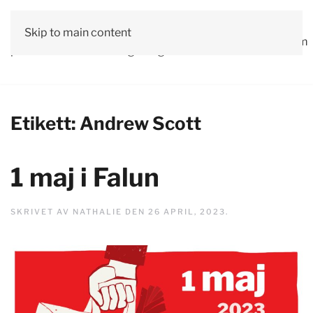
Vår
Skip to main content
Om
Läs våra
Engagera
Kontakta
Debatt
Valprogram
politik
oss
tidningar!
dig!
oss
Etikett:
Andrew Scott
1 maj i Falun
SKRIVET AV
NATHALIE
DEN
26 APRIL, 2023
.