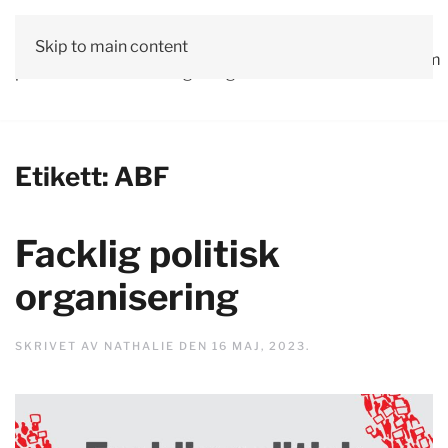
Vår
Skip to main content
Om
Läs våra
Engagera
Kontakta
Debatt
Valprogram
politik
oss
tidningar!
dig!
oss
Etikett:
ABF
Facklig politisk
organisering
SKRIVET AV
NATHALIE
DEN
16 MAJ, 2023
.