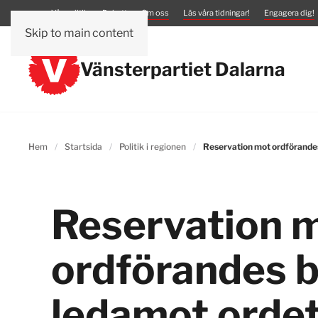
Vår politik
Debatt
Om oss
Läs våra tidningar!
Engagera dig!
Skip to main content
Vänsterpartiet Dalarna
Hem
Startsida
Politik i regionen
Reservation mot ordförandes
Reservation 
ordförandes b
ledamot orde