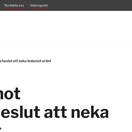
Kontakta oss
Valprogram
 beslut att neka ledamot ordet
mot
eslut att neka
t