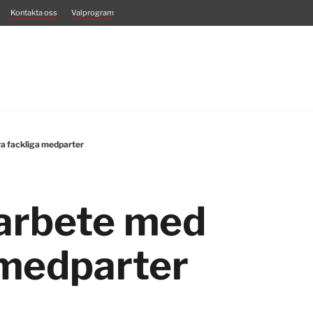
Kontakta oss
Valprogram
a fackliga medparter
arbete med
 medparter