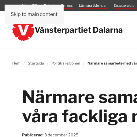
Vår politik
Debatt
Om oss
Läs våra tidningar!
Engagera dig!
Skip to main content
Vänsterpartiet Dalarna
Hem
Startsida
Politik i regionen
Närmare samarbete med vår
Närmare sam
våra fackliga
Publicerad:
3 december 2025