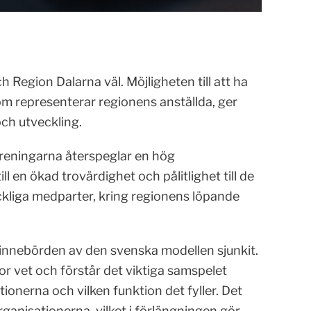
Region Dalarna väl. Möjligheten till att ha
om representerar regionens anställda, ger
och utveckling.
reningarna återspeglar en hög
ll en ökad trovärdighet och pålitlighet till de
kliga medparter, kring regionens löpande
 innebörden av den svenska modellen sjunkit.
kor vet och förstår det viktiga samspelet
ionerna och vilken funktion det fyller. Det
 organisationerna, vilket i förlängningen gör