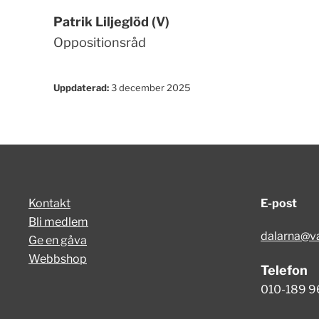
Patrik Liljeglöd (V)
Oppositionsråd
Uppdaterad:
3 december 2025
Kontakt
E-post
Bli medlem
dalarna@va
Ge en gåva
Webbshop
Telefon
010-189 9