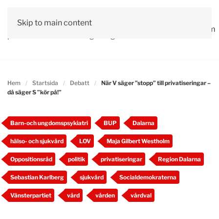
Vår
Skip to main content
Om
Läs våra
Engagera
Kontakta
Debatt
Valprogram
politik
oss
tidningar!
dig!
oss
Hem
Startsida
Debatt
När V säger ”stopp” till privatiseringar –
då säger S ”kör på!”
Barn-och ungdomspsykiatri
BUP
Dalarna
hälso- och sjukvård
LOV
Maja Gilbert Westholm
Oppositionsråd
politik
privatiseringar
Region Dalarna
Sebastian Karlberg
sjukvård
Socialdemokraterna
Vänsterpartiet
vård
vården
vårdval