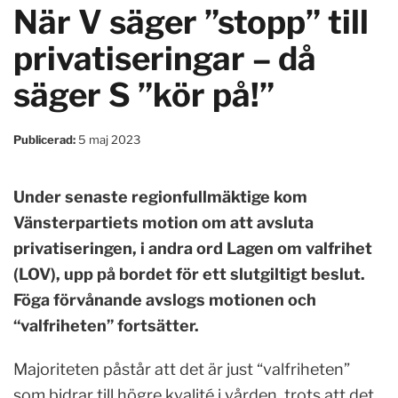
När V säger ”stopp” till
privatiseringar – då
säger S ”kör på!”
Publicerad:
5 maj 2023
Under senaste regionfullmäktige kom
Vänsterpartiets motion om att avsluta
privatiseringen, i andra ord Lagen om valfrihet
(LOV), upp på bordet för ett slutgiltigt beslut.
Föga förvånande avslogs motionen och
“valfriheten” fortsätter.
Majoriteten påstår att det är just “valfriheten”
som bidrar till högre kvalité i vården, trots att det