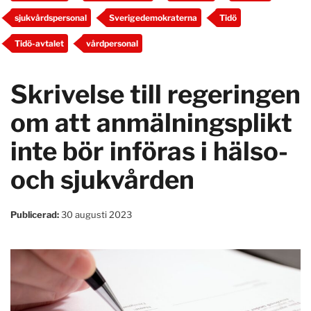
sjukvårdspersonal
Sverigedemokraterna
Tidö
Tidö-avtalet
vårdpersonal
Skrivelse till regeringen
om att anmälningsplikt
inte bör införas i hälso-
och sjukvården
Publicerad:
30 augusti 2023