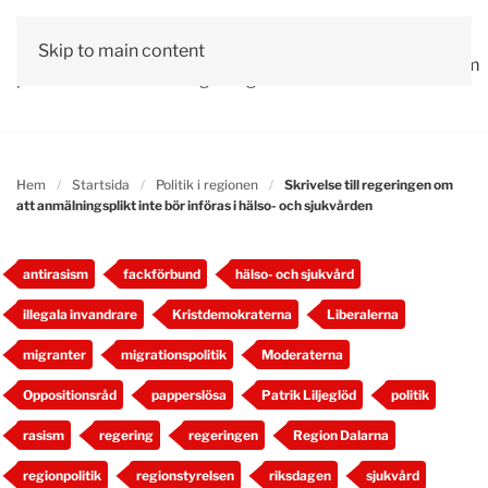
Vår
Skip to main content
Om
Läs våra
Engagera
Kontakta
Debatt
Valprogram
politik
oss
tidningar!
dig!
oss
Hem
Startsida
Politik i regionen
Skrivelse till regeringen om
att anmälningsplikt inte bör införas i hälso- och sjukvården
antirasism
fackförbund
hälso- och sjukvård
illegala invandrare
Kristdemokraterna
Liberalerna
migranter
migrationspolitik
Moderaterna
Oppositionsråd
papperslösa
Patrik Liljeglöd
politik
rasism
regering
regeringen
Region Dalarna
regionpolitik
regionstyrelsen
riksdagen
sjukvård