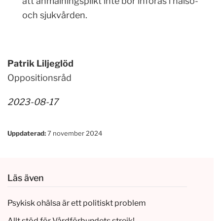
att anmälningsplikt inte bör införas i hälso-
och sjukvården.
Patrik Liljeglöd
Oppositionsråd
2023-08-17
Uppdaterad:
7 november 2024
Läs även
Psykisk ohälsa är ett politiskt problem
Allt stöd för Vårdförbundets strejk!