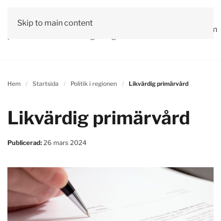
Vår
Skip to main content
Om
Läs våra
Engagera
Kontakta
Debatt
Valprogram
politik
oss
tidningar!
dig!
oss
Hem
Startsida
Politik i regionen
Likvärdig primärvård
Likvärdig primärvård
Publicerad:
26 mars 2024