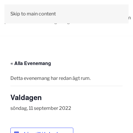
Vår
Skip to main content
Om
Läs våra
Engagera
Kontakta
Debatt
Valprogram
politik
oss
tidningar!
dig!
oss
« Alla Evenemang
Detta evenemang har redan ägt rum.
Valdagen
söndag, 11 september 2022