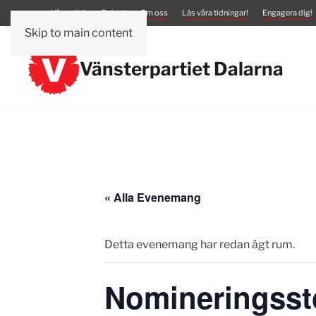
Vår politik
Debatt
Om oss
Läs våra tidningar!
Engagera dig!
Skip to main content
Vänsterpartiet Dalarna
« Alla Evenemang
Detta evenemang har redan ägt rum.
Nomineringss