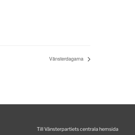
Vänsterdagarna
Till Vänsterpartiets centrala hemsida