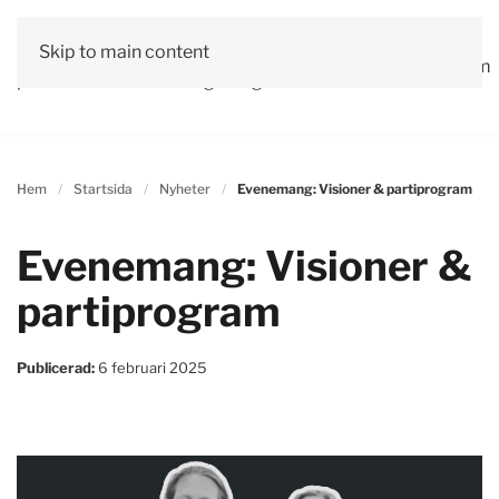
Vår
Skip to main content
Om
Läs våra
Engagera
Kontakta
Debatt
Valprogram
politik
oss
tidningar!
dig!
oss
Hem
Startsida
Nyheter
Evenemang: Visioner & partiprogram
Evenemang: Visioner &
partiprogram
Publicerad:
6 februari 2025