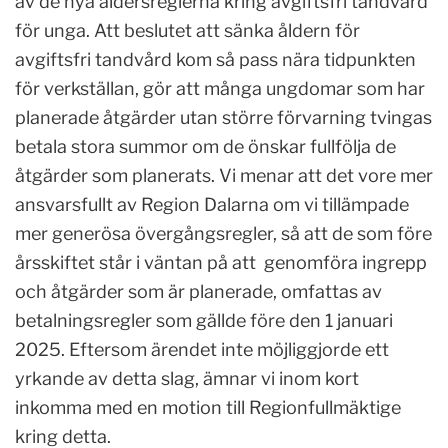
av de nya åldersreglerna kring avgiftsfri tandvård
för unga. Att beslutet att sänka åldern för
avgiftsfri tandvård kom så pass nära tidpunkten
för verkställan, gör att många ungdomar som har
planerade åtgärder utan större förvarning tvingas
betala stora summor om de önskar fullfölja de
åtgärder som planerats. Vi menar att det vore mer
ansvarsfullt av Region Dalarna om vi tillämpade
mer generösa övergångsregler, så att de som före
årsskiftet står i väntan på att genomföra ingrepp
och åtgärder som är planerade, omfattas av
betalningsregler som gällde före den 1 januari
2025. Eftersom ärendet inte möjliggjorde ett
yrkande av detta slag, ämnar vi inom kort
inkomma med en motion till Regionfullmäktige
kring detta.