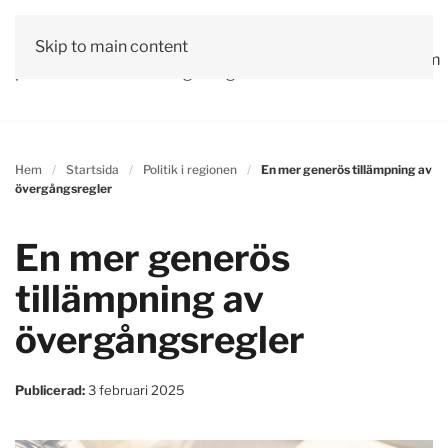
Vår
Skip to main content
Om
Läs våra
Engagera
Kontakta
Debatt
Valprogram
politik
oss
tidningar!
dig!
oss
Hem
Startsida
Politik i regionen
En mer generös tillämpning av
övergångsregler
En mer generös
tillämpning av
övergångsregler
Publicerad:
3 februari 2025